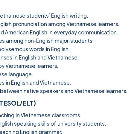
ietnamese students’ English writing.
glish pronunciation among Vietnamese learners.
and American English in everyday communication.
ies among non-English major students.
polysemous words in English.
nses in English and Vietnamese.
 by Vietnamese learners.
ese language.
es in English and Vietnamese.
s between native speakers and Vietnamese learners.
 (TESOL/ELT)
ching in Vietnamese classrooms.
lish speaking skills of university students.
teaching English grammar.