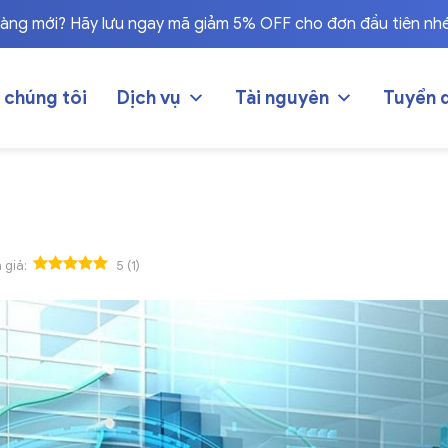
hàng mới? Hãy lưu ngay mã giảm 5% OFF cho đơn đầu tiên nh
 chúng tôi
Dịch vụ
Tài nguyên
Tuyển 
 giá:
5
(
1
)