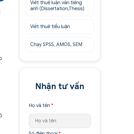
Viết thuê luận văn tiếng
anh (Dissertation,Thesis)
t
Viết thuê tiểu luận
Chạy SPSS, AMOS, SEM
o
Nhận tư vấn
Họ và tên
*
ó
Số điện thoại
*