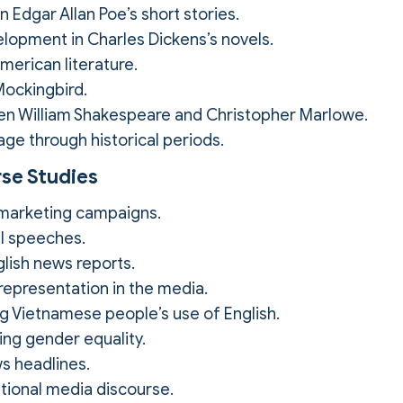
n Edgar Allan Poe’s short stories.
lopment in Charles Dickens’s novels.
merican literature.
 Mockingbird.
en William Shakespeare and Christopher Marlowe.
age through historical periods.
se Studies
l marketing campaigns.
al speeches.
glish news reports.
representation in the media.
g Vietnamese people’s use of English.
ng gender equality.
ws headlines.
ational media discourse.