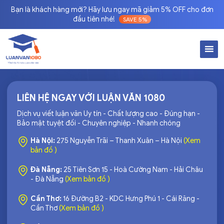
Bạn là khách hàng mới? Hãy lưu ngay mã giảm 5% OFF cho đơn
đầu tiên nhé!
SAVE 5%
LIÊN HỆ NGAY VỚI LUẬN VĂN 1080
Dịch vụ viết luận văn Uy tín - Chất lượng cao - Đúng hạn -
Bảo mật tuyệt đối - Chuyên nghiệp - Nhanh chóng
Hà Nội:
275 Nguyễn Trãi – Thanh Xuân – Hà Nội
(Xem
bản đồ )
Đà Nẵng:
25 Tiên Sơn 15 - Hoà Cường Nam - Hải Châu
- Đà Nẵng
(Xem bản đồ )
Cần Thơ:
16 Đường B2 - KDC Hưng Phú 1 - Cái Răng -
Cần Thơ
(Xem bản đồ )