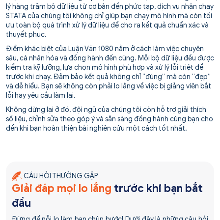
lý hàng trăm bộ dữ liệu từ cơ bản đến phức tạp, dịch vụ nhận chạy
STATA của chúng tôi không chỉ giúp bạn chạy mô hình mà còn tối
ưu toàn bộ quá trình xử lý dữ liệu để cho ra kết quả chuẩn xác và
thuyết phục.
Điểm khác biệt của Luận Văn 1080 nằm ở cách làm việc chuyên
sâu, cá nhân hóa và đồng hành đến cùng. Mỗi bộ dữ liệu đều được
kiểm tra kỹ lưỡng, lựa chọn mô hình phù hợp và xử lý lỗi triệt để
trước khi chạy. Đảm bảo kết quả không chỉ “đúng” mà còn “đẹp”
và dễ hiểu. Bạn sẽ không còn phải lo lắng về việc bị giảng viên bắt
lỗi hay yêu cầu làm lại.
Không dừng lại ở đó, đội ngũ của chúng tôi còn hỗ trợ giải thích
số liệu, chỉnh sửa theo góp ý và sẵn sàng đồng hành cùng bạn cho
đến khi bạn hoàn thiện bài nghiên cứu một cách tốt nhất.
CÂU HỎI THƯỜNG GẶP
Giải đáp mọi lo lắng
trước khi bạn bắt
đầu
Đừng để nỗi lo làm bạn chùn bước! Dưới đây là những câu hỏi