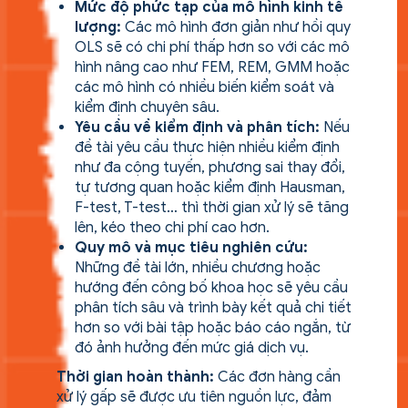
Mức độ phức tạp của mô hình kinh tế
lượng:
Các mô hình đơn giản như hồi quy
OLS sẽ có chi phí thấp hơn so với các mô
hình nâng cao như FEM, REM, GMM hoặc
các mô hình có nhiều biến kiểm soát và
kiểm định chuyên sâu.
Yêu cầu về kiểm định và phân tích:
Nếu
đề tài yêu cầu thực hiện nhiều kiểm định
như đa cộng tuyến, phương sai thay đổi,
tự tương quan hoặc kiểm định Hausman,
F-test, T-test… thì thời gian xử lý sẽ tăng
lên, kéo theo chi phí cao hơn.
Quy mô và mục tiêu nghiên cứu:
Những đề tài lớn, nhiều chương hoặc
hướng đến công bố khoa học sẽ yêu cầu
phân tích sâu và trình bày kết quả chi tiết
hơn so với bài tập hoặc báo cáo ngắn, từ
đó ảnh hưởng đến mức giá dịch vụ.
Thời gian hoàn thành:
Các đơn hàng cần
xử lý gấp sẽ được ưu tiên nguồn lực, đảm