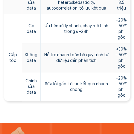
sửa
heteroskedasticity,
8.5
data
autocorrelation, tối ưu kết quả
triệu
+20%
Có
Ưu tiên xử lý nhanh, chạy mô hình
– 50%
data
trong 6–24h
phí
gốc
+30%
Cấp
Không
Hỗ trợ nhanh toàn bộ quy trình từ
– 50%
tốc
data
dữ liệu đến phân tích
phí
gốc
+20%
Chỉnh
Sửa lỗi gấp, tối ưu kết quả nhanh
– 50%
sửa
chóng
phí
data
gốc