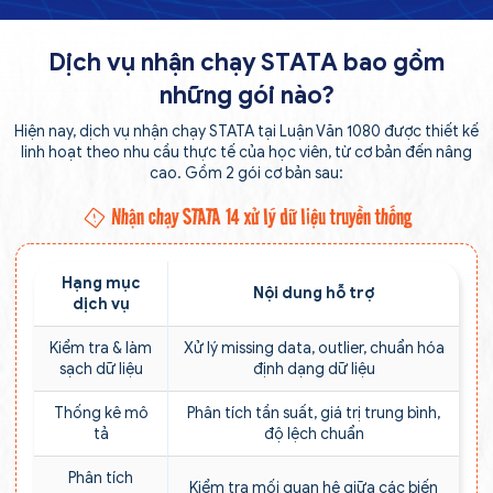
Dịch vụ nhận chạy STATA bao gồm
những gói nào?
Hiện nay, dịch vụ nhận chạy STATA tại Luận Văn 1080 được thiết kế
linh hoạt theo nhu cầu thực tế của học viên, từ cơ bản đến nâng
cao. Gồm 2 gói cơ bản sau:
Nhận chạy STATA 14 xử lý dữ liệu truyền thống
Hạng mục
Nội dung hỗ trợ
dịch vụ
Kiểm tra & làm
Xử lý missing data, outlier, chuẩn hóa
sạch dữ liệu
định dạng dữ liệu
Thống kê mô
Phân tích tần suất, giá trị trung bình,
tả
độ lệch chuẩn
Phân tích
Kiểm tra mối quan hệ giữa các biến