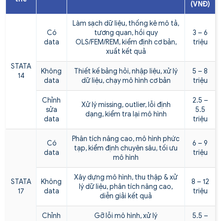
(VNĐ)
Làm sạch dữ liệu, thống kê mô tả,
Có
tương quan, hồi quy
3 – 6
data
OLS/FEM/REM, kiểm định cơ bản,
triệu
xuất kết quả
STATA
Không
Thiết kế bảng hỏi, nhập liệu, xử lý
5 – 8
14
data
dữ liệu, chạy mô hình cơ bản
triệu
Chỉnh
2.5 –
Xử lý missing, outlier, lỗi định
sửa
5.5
dạng, kiểm tra lại mô hình
data
triệu
Phân tích nâng cao, mô hình phức
Có
6 – 9
tạp, kiểm định chuyên sâu, tối ưu
data
triệu
mô hình
Xây dựng mô hình, thu thập & xử
STATA
Không
8 – 12
lý dữ liệu, phân tích nâng cao,
17
data
triệu
diễn giải kết quả
Chỉnh
Gỡ lỗi mô hình, xử lý
5.5 –