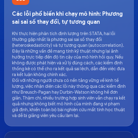
Các lỗi phổ biến khi chạy mô hình: Phương
sai sai số thay đổi, tự tương quan
Khi thực hiện phân tích định lượng trên STATA, hai lỗi
thường gặp nhất là phương sai sai số thay đổi
(heteroskedasticity) và tự tương quan (autocorrelation).
Đây là những vấn đề mang tính kỹ thuật nhưng lại ảnh
hưởng trực tiếp đến độ tin cậy của mô hình hồi quy. Nếu
không được phát hiện và xử lý đúng cách, các kiểm định
thống kê có thể cho ra kết quả sai lệch, dẫn đến việc đưa
ra kết luận không chính xác.
Đối với những người chưa có nền tảng vững về kinh tế
lượng, việc nhận diện các lỗi này thông qua các kiểm định
như Breusch-Pagan hay Durbin-Watson không hề đơn
giản. Thậm chí, nhiều trường hợp sinh viên vẫn chạy ra kết
quả nhưng không biết mô hình của mình đang vi phạm
giả định, khiến toàn bộ bài nghiên cứu mất tính học thuật
và dễ bị giảng viên yêu cầu làm lại.