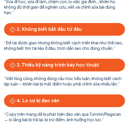
“Vừa đi học, vừa đi làm, chăm con, lo việc gia đình… khiến họ
không đủ thời gian để nghiên cứu, viết và chỉnh sửa bài đúng
hạn.”
2. Không biết bắt đầu từ đâu
“Đề tài được giao nhưng không biết cách triển khai như thế nào,
không biết tìm tài liệu ở đâu, trích dẫn sao cho đúng chuẩn.”
3. Thiếu kỹ năng trình bày học thuật
“Viết lủng củng, không đúng cấu trúc tiểu luận, không biết cách
lập luận – khiến bài bị mất điểm hoặc phải chỉnh sửa nhiều lần.”
4. Lo sợ bị đạo văn
“Copy trên mạng dễ bị phát hiện đạo văn qua Turnitin/Plagscan
→ lo lắng bài bị trả lại, bị trừ điểm, ảnh hưởng học lực.”