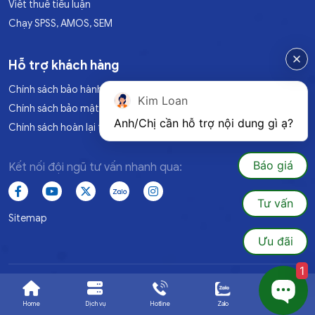
Viết thuê tiểu luận
Chạy SPSS, AMOS, SEM
Hỗ trợ khách hàng
Chính sách bảo hành
Kim Loan
Chính sách bảo mật
Anh/Chị cần hỗ trợ nội dung gì ạ?
Chính sách hoàn lại tiền
Báo giá
Kết nối đội ngũ tư vấn nhanh qua:
Tư vấn
Sitemap
Ưu đãi
1
© 2025 Luanvan1080.All Rights Reserved. Đã đăng ký BQTH
Home
Dịch vụ
Hotline
Zalo
Ưu đãi