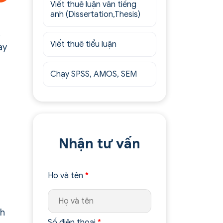
Viết thuê luận văn tiếng
anh (Dissertation,Thesis)
.
Viết thuê tiểu luận
ay
Chạy SPSS, AMOS, SEM
Nhận tư vấn
Họ và tên
*
nh
Số điện thoại
*