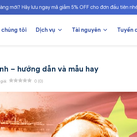
hàng mới? Hãy lưu ngay mã giảm 5% OFF cho đơn đầu tiên nh
 chúng tôi
Dịch vụ
Tài nguyên
Tuyển 
Minh – hướng dẫn và mẫu hay
 giá:
0
(
0
)