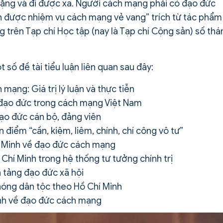
nặng và đi được xa. Người cách mạng phải có đạo đức
 được nhiệm vụ cách mạng vẻ vang” trích từ tác phẩm
 trên Tạp chí Học tập (nay là Tạp chí Cộng sản) số thá
số đề tài tiểu luận liên quan sau đây:
ạng: Giá trị lý luận và thực tiễn
 đạo đức trong cách mạng Việt Nam
ạo đức cán bộ, đảng viên
 điểm “cần, kiệm, liêm, chính, chí công vô tư”
hí Minh về đạo đức cách mạng
hí Minh trong hệ thống tư tưởng chính trị
 tảng đạo đức xã hội
phóng dân tộc theo Hồ Chí Minh
Minh về đạo đức cách mạng