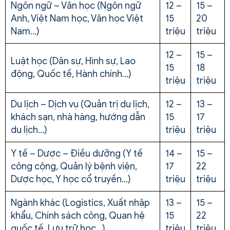
Ngôn ngữ – Văn học (Ngôn ngữ
12 –
15 –
Anh, Việt Nam học, Văn học Việt
15
20
Nam…)
triệu
triệu
12 –
15 –
Luật học (Dân sự, Hình sự, Lao
15
18
động, Quốc tế, Hành chính…)
triệu
triệu
Du lịch – Dịch vụ (Quản trị du lịch,
12 –
13 –
khách sạn, nhà hàng, hướng dẫn
15
17
du lịch…)
triệu
triệu
Y tế – Dược – Điều dưỡng (Y tế
14 –
15 –
công cộng, Quản lý bệnh viện,
17
22
Dược học, Y học cổ truyền…)
triệu
triệu
Ngành khác (Logistics, Xuất nhập
13 –
15 –
khẩu, Chính sách công, Quan hệ
15
22
quốc tế, Lưu trữ học…)
triệu
triệu