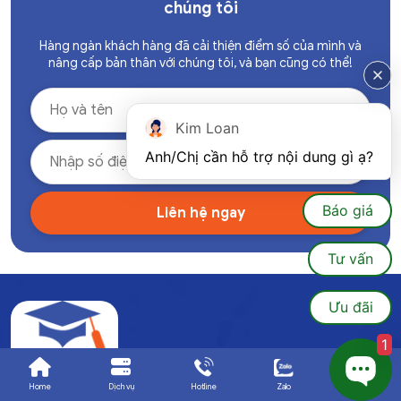
chúng tôi
Hàng ngàn khách hàng đã cải thiện điểm số của mình và
nâng cấp bản thân với chúng tôi, và bạn cũng có thể!
Kim Loan
Anh/Chị cần hỗ trợ nội dung gì ạ?
Báo giá
Tư vấn
Ưu đãi
1
Home
Dịch vụ
Hotline
Zalo
Ưu đãi
Dịch vụ viết tiểu luận & luận văn uy tín hàng đầu