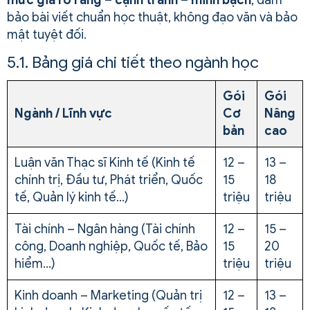
mức giá rõ ràng – cạnh tranh – minh bạch
, đảm
bảo bài viết chuẩn học thuật, không đạo văn và bảo
mật tuyệt đối.
5.1. Bảng giá chi tiết theo ngành học
Gói
Gói
Ngành / Lĩnh vực
Cơ
Nâng
bản
cao
Luận văn Thạc sĩ Kinh tế (Kinh tế
12 –
13 –
chính trị, Đầu tư, Phát triển, Quốc
15
18
tế, Quản lý kinh tế…)
triệu
triệu
Tài chính – Ngân hàng (Tài chính
12 –
15 –
công, Doanh nghiệp, Quốc tế, Bảo
15
20
hiểm…)
triệu
triệu
Kinh doanh – Marketing (Quản trị
12 –
13 –