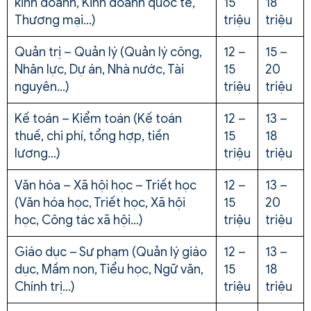
kinh doanh, Kinh doanh quốc tế,
15
18
Thương mại…)
triệu
triệu
Quản trị – Quản lý (Quản lý công,
12 –
15 –
Nhân lực, Dự án, Nhà nước, Tài
15
20
nguyên…)
triệu
triệu
Kế toán – Kiểm toán (Kế toán
12 –
13 –
thuế, chi phí, tổng hợp, tiền
15
18
lương…)
triệu
triệu
Văn hóa – Xã hội học – Triết học
12 –
13 –
(Văn hóa học, Triết học, Xã hội
15
20
học, Công tác xã hội…)
triệu
triệu
Giáo dục – Sư phạm (Quản lý giáo
12 –
13 –
dục, Mầm non, Tiểu học, Ngữ văn,
15
18
Chính trị…)
triệu
triệu