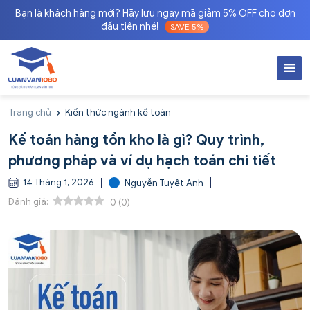
Bạn là khách hàng mới? Hãy lưu ngay mã giảm 5% OFF cho đơn
đầu tiên nhé!
SAVE 5%
Trang chủ
Kiến thức ngành kế toán
Kế toán hàng tồn kho là gì? Quy trình,
phương pháp và ví dụ hạch toán chi tiết
14 Tháng 1, 2026
Nguyễn Tuyết Anh
Đánh giá:
0
(
0
)