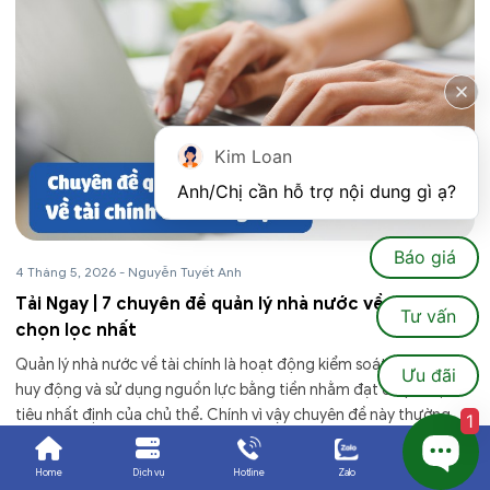
Kim Loan
Anh/Chị cần hỗ trợ nội dung gì ạ?
Báo giá
4 Tháng 5, 2026
-
Nguyễn Tuyết Anh
Tải Ngay | 7 chuyên đề quản lý nhà nước về tài chính
Tư vấn
chọn lọc nhất
Quản lý nhà nước về tài chính là hoạt động kiểm soát, phân bổ,
Ưu đãi
huy động và sử dụng nguồn lực bằng tiền nhằm đạt được mục
tiêu nhất định của chủ thể. Chính vì vậy chuyên đề này thường...
1
Xem thêm
Home
Dịch vụ
Hotline
Zalo
Ưu đãi