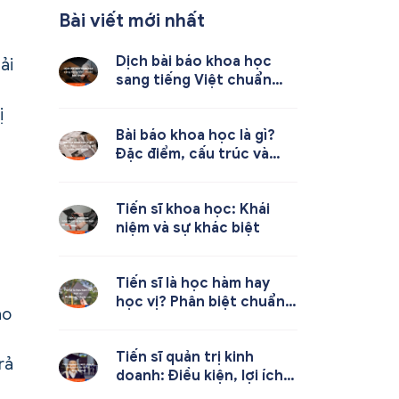
Bài viết mới nhất
Dịch bài báo khoa học
ải
sang tiếng Việt chuẩn
học thuật
ị
Bài báo khoa học là gì?
Đặc điểm, cấu trúc và
cách viết chuẩn
Tiến sĩ khoa học: Khái
niệm và sự khác biệt
Tiến sĩ là học hàm hay
học vị? Phân biệt chuẩn
áo
xác
Tiến sĩ quản trị kinh
rả
doanh: Điều kiện, lợi ích
và định hướng