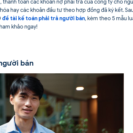
ai, thanh toán các khoản nợ phải trả của công ty cho ng
g hóa hay các khoản đầu tư theo hợp đồng đã ký kết. Sa
0
đề tài kế toán phải trả người bán
, kèm theo 5 mẫu lu
 tham khảo ngay!
 người bán