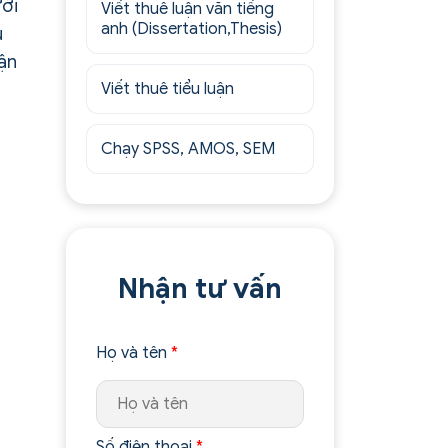
ười
Viết thuê luận văn tiếng
anh (Dissertation,Thesis)
u
ận
Viết thuê tiểu luận
Chạy SPSS, AMOS, SEM
Nhận tư vấn
Họ và tên
*
Số điện thoại
*