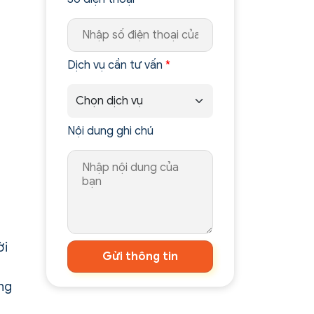
Dịch vụ cần tư vấn
*
Nội dung ghi chú
ời
Gửi thông tin
ờng