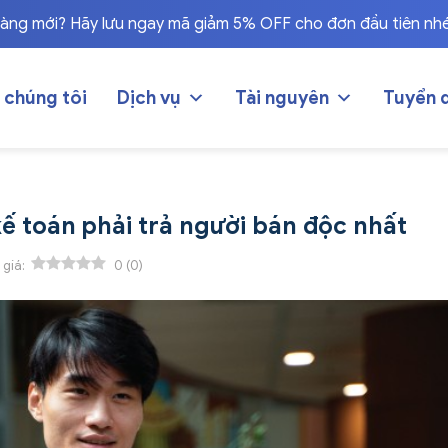
hàng mới? Hãy lưu ngay mã giảm 5% OFF cho đơn đầu tiên nh
 chúng tôi
Dịch vụ
Tài nguyên
Tuyển 
kế toán phải trả người bán độc nhất
 giá:
0
(
0
)