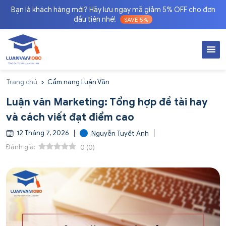
Bạn là khách hàng mới? Hãy lưu ngay mã giảm 5% OFF cho đơn
đầu tiên nhé!
SAVE 5%
Trang chủ
Cẩm nang Luận Văn
Luận văn Marketing: Tổng hợp đề tài hay
và cách viết đạt điểm cao
12 Tháng 7, 2026
Nguyễn Tuyết Anh
Đánh giá:
0
(
0
)