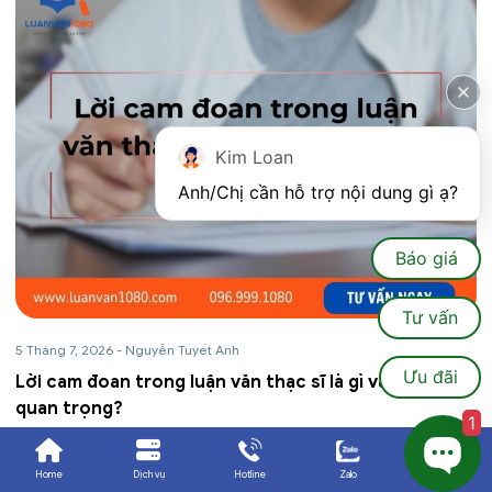
Kim Loan
Anh/Chị cần hỗ trợ nội dung gì ạ?
Báo giá
Tư vấn
5 Tháng 7, 2026
-
Nguyễn Tuyết Anh
Ưu đãi
Lời cam đoan trong luận văn thạc sĩ là gì và tại sao
quan trọng?
1
Bên cạnh lời cảm ơn, lời cam đoan cũng là một nội dung quan
trọng không thể thiếu trong mỗi bài luận văn. Một lời cam đoan
Home
Dịch vụ
Hotline
Zalo
Ưu đãi