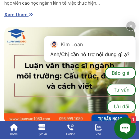
học viên cao học ngành kinh tế, việc thực hiện...
Xem thêm
Kim Loan
Anh/Chị cần hỗ trợ nội dung gì ạ?
Báo giá
Tư vấn
Ưu đãi
1
12 Tháng 7, 2026
-
Nguyễn Tuyết Anh
Home
Dịch vụ
Hotline
Zalo
Ưu đãi