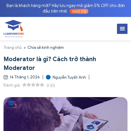
Bạn là khách hàng mới? Hãy lưu ngay mã giảm 5% OFF cho đơn
đầu tiên nhé!
SAVE 5%
Trang chủ
Chia sẻ kinh nghiệm
Moderator là gì? Cách trở thành
Moderator
14 Tháng 1, 2026
Nguyễn Tuyết Anh
Đánh giá:
0
(
0
)