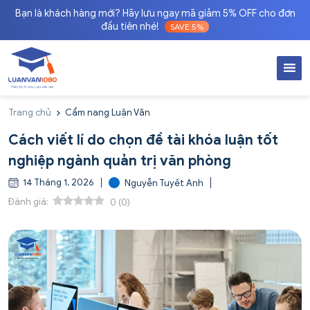
Bạn là khách hàng mới? Hãy lưu ngay mã giảm 5% OFF cho đơn
đầu tiên nhé!
SAVE 5%
Trang chủ
Cẩm nang Luận Văn
Cách viết lí do chọn đề tài khóa luận tốt
nghiệp ngành quản trị văn phòng
14 Tháng 1, 2026
Nguyễn Tuyết Anh
Đánh giá:
0
(
0
)