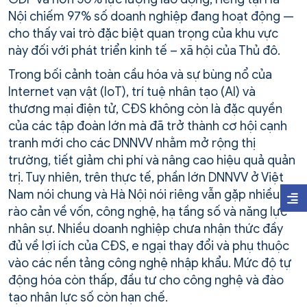
Nội chiếm 97% số doanh nghiệp đang hoạt động —
cho thấy vai trò đặc biệt quan trọng của khu vực
này đối với phát triển kinh tế – xã hội của Thủ đô.
Trong bối cảnh toàn cầu hóa và sự bùng nổ của
Internet vạn vật (IoT), trí tuệ nhân tạo (AI) và
thương mại điện tử, CĐS không còn là đặc quyền
của các tập đoàn lớn mà đã trở thành cơ hội cạnh
tranh mới cho các DNNVV nhằm mở rộng thị
trường, tiết giảm chi phí và nâng cao hiệu quả quản
trị. Tuy nhiên, trên thực tế, phần lớn DNNVV ở Việt
Nam nói chung và Hà Nội nói riêng vẫn gặp nhiều
rào cản về vốn, công nghệ, hạ tầng số và năng lực
nhân sự. Nhiều doanh nghiệp chưa nhận thức đầy
đủ về lợi ích của CĐS, e ngại thay đổi và phụ thuộc
vào các nền tảng công nghệ nhập khẩu. Mức độ tự
động hóa còn thấp, đầu tư cho công nghệ và đào
tạo nhân lực số còn hạn chế.