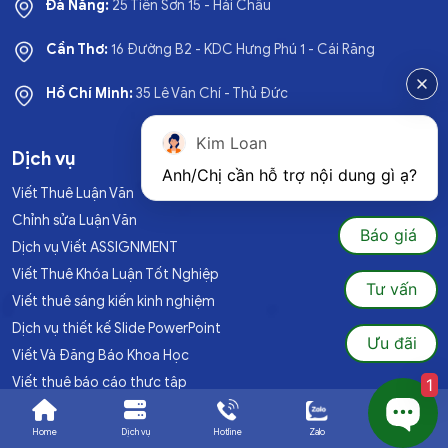
Đà Nẵng:
25 Tiên Sơn 15 - Hải Châu
Cần Thơ:
16 Đường B2 - KDC Hưng Phú 1 - Cái Răng
Hồ Chí Minh:
35 Lê Văn Chí - Thủ Đức
Kim Loan
Dịch vụ
Anh/Chị cần hỗ trợ nội dung gì ạ?
Viết Thuê Luận Văn
Chỉnh sửa Luận Văn
Báo giá
Dịch vụ Viết ASSIGNMENT
Viết Thuê Khóa Luận Tốt Nghiệp
Tư vấn
Viết thuê sáng kiến kinh nghiệm
Dịch vụ thiết kế Slide PowerPoint
Ưu đãi
Viết Và Đăng Báo Khoa Học
Viết thuê báo cáo thực tập
1
Viết thuê luận văn tiếng anh (Dissertation,Thesis)
Home
Dịch vụ
Hotline
Zalo
Ưu đãi
Viết thuê tiểu luận