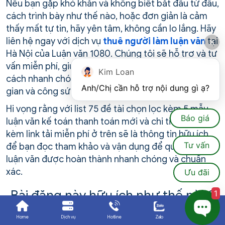
Nếu bạn gặp khó khăn và không biết bắt đầu từ đâu,
cách trình bày như thế nào, hoặc đơn giản là cảm
thấy mất tự tin, hãy yên tâm, không cần lo lắng. Hãy
liên hệ ngay với dịch vụ
thuê người làm luận văn
tại
Hà Nội của Luận văn 1080. Chúng tôi sẽ hỗ trợ và tư
vấn miễn phí, giúp bạn hoàn thành công việc một
Kim Loan
cách nhanh chóng mà không cần đổ quá nhiều thời
Anh/Chị cần hỗ trợ nội dung gì ạ?
gian và công sức vào đó.
Hi vọng rằng với list 75 đề tài chọn lọc kèm 5 mẫu
Báo giá
luận văn kế toán thanh toán mới và chi tiết nhất
kèm link tải miễn phí ở trên sẽ là thông tin hữu ích
Tư vấn
để bạn đọc tham khảo và vận dụng để quá trình viết
luận văn được hoàn thành nhanh chóng và chuẩn
xác.
Ưu đãi
Bài đăng này hữu ích như thế nào?
1
Bấm vào một ngôi sao để đánh giá nó!
Home
Dịch vụ
Hotline
Zalo
Ưu đãi