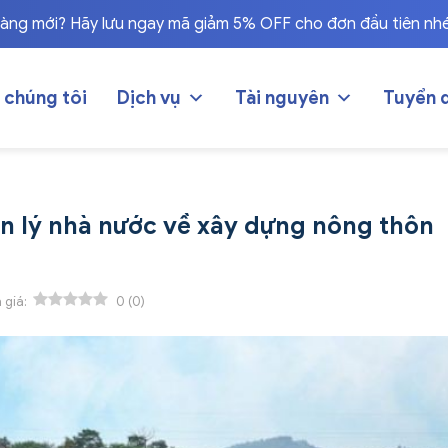
hàng mới? Hãy lưu ngay mã giảm 5% OFF cho đơn đầu tiên nh
 chúng tôi
Dịch vụ
Tài nguyên
Tuyển 
ản lý nhà nước về xây dựng nông thôn
 giá:
0
(
0
)