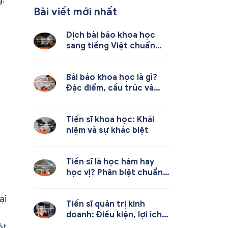
Bài viết mới nhất
Dịch bài báo khoa học
sang tiếng Việt chuẩn
học thuật
Bài báo khoa học là gì?
Đặc điểm, cấu trúc và
cách viết chuẩn
Tiến sĩ khoa học: Khái
niệm và sự khác biệt
Tiến sĩ là học hàm hay
học vị? Phân biệt chuẩn
xác
ại
Tiến sĩ quản trị kinh
doanh: Điều kiện, lợi ích
và định hướng
ệt