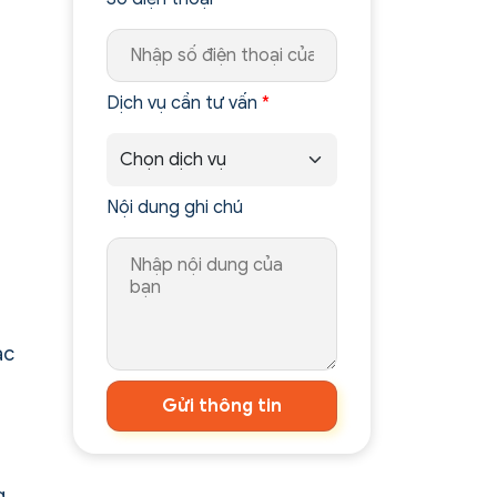
Dịch vụ cần tư vấn
*
Nội dung ghi chú
ác
Gửi thông tin
g.