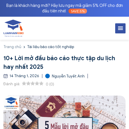
Bạn là khách hàng mới? Hãy lưu ngay mã giảm 5% OFF cho đơn
đầu tiên nhé!
SAVE 5%
Trang chủ
Tài liệu báo cáo tốt nghiệp
10+ Lời mở đầu báo cáo thực tập du lịch
hay nhất 2025
14 Tháng 1, 2026
Nguyễn Tuyết Anh
Đánh giá:
0
(
0
)