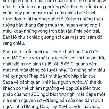
sức quan sát tứ phía, cảm nhận đuợc thế núi hung vĩ
của thị trấn tận cùng phương Bắc: Kia thị trấn 4 mùa
xuân mây phủ,nguyên mẫu của nhiều bức tranh
từng đoạt giải thưởng quốc tế. Xa hơn những thửa
ruộng bậc thang đang mùa thu hoạch vàng óng 1
mầu, xoáy những vòng tròn bất tận. Phía bên trái,
Bản Hồ như 1 chiếc gương soi của mặt trời sậm đỏ
rang chiều.
Sapa là thị trấn nghỉ mát thuộc tỉnh Lào Cai ở độ
cao 1600m so vơi mặt nước biển, có khí hậu ôn đới,
nhiệt độ trung bình từ 15 tới 18 độ C, quanh năm
mát mẻ mùa đông có tuyết nhẹ. Từ những năm đầu
thế kỷ người Pháp đã tìm thấy sức hấp dẫn của
Sapa vể cảnh quan, khí hậu, nguồn nước…Vì thế du
khách có thể chiêm ngưỡng vẻ đẹp của kiến trúc
pháp của hơn 200 ngôi biệt thự nghỉ mát. Sapa một
địa danh nguyên sơ với làng bản của các dân tộc ít
người như HMụng, Dao, Tày, XaPho…với Thác Bạc,