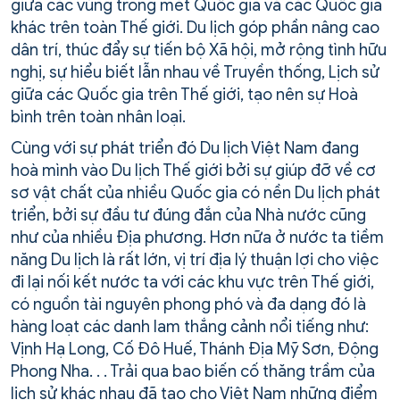
giữa các vùng trong mét Quốc gia và các Quốc gia
khác trên toàn Thế giới. Du lịch góp phần nâng cao
dân trí, thúc đẩy sự tiến bộ Xã hội, mở rộng tình hữu
nghị, sự hiểu biết lẫn nhau về Truyền thống, Lịch sử
giữa các Quốc gia trên Thế giới, tạo nên sự Hoà
bình trên toàn nhân loại.
Cùng với sự phát triển đó Du lịch Việt Nam đang
hoà mình vào Du lịch Thế giới bởi sự giúp đỡ về cơ
sơ vật chất của nhiều Quốc gia có nền Du lịch phát
triển, bởi sự đầu tư đúng đắn của Nhà nước cũng
như của nhiều Địa phương. Hơn nữa ở nước ta tiềm
năng Du lịch là rất lớn, vị trí địa lý thuận lợi cho việc
đi lại nối kết nước ta với các khu vực trên Thế giới,
có nguồn tài nguyên phong phó và đa dạng đó là
hàng loạt các danh lam thắng cảnh nổi tiếng như:
Vịnh Hạ Long, Cố Đô Huế, Thánh Địa Mỹ Sơn, Động
Phong Nha. . . Trải qua bao biến cố thăng trầm của
lịch sử khác nhau đã tạo cho Việt Nam những điểm