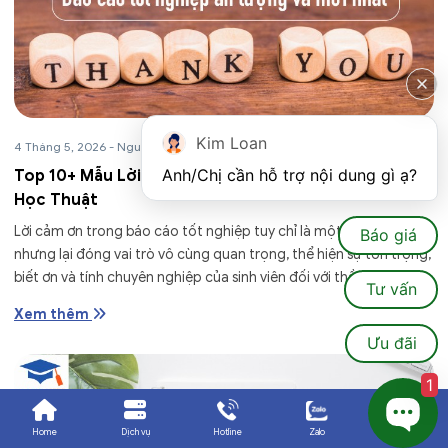
Kim Loan
4 Tháng 5, 2026
-
Nguyễn Tuyết Anh
Anh/Chị cần hỗ trợ nội dung gì ạ?
Top 10+ Mẫu Lời Cảm Ơn Báo Cáo Tốt Nghiệp Chuẩn
Học Thuật
Lời cảm ơn trong báo cáo tốt nghiệp tuy chỉ là một phần nhỏ
Báo giá
nhưng lại đóng vai trò vô cùng quan trọng, thể hiện sự tôn trọng,
biết ơn và tính chuyên nghiệp của sinh viên đối với thầy...
Tư vấn
Xem thêm
Ưu đãi
1
Home
Dịch vụ
Hotline
Zalo
Ưu đãi