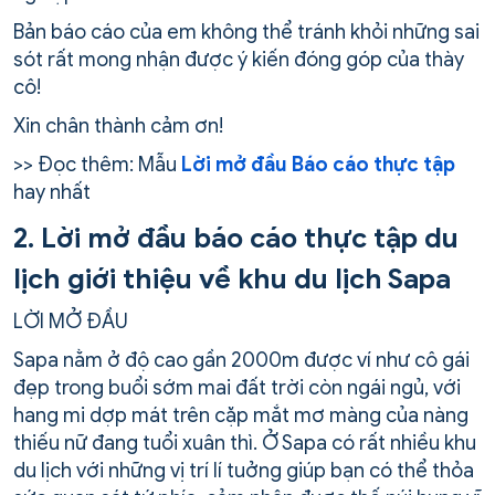
Bản báo cáo của em không thể tránh khỏi những sai
sót rất mong nhận được ý kiến đóng góp của thày
cô!
Xin chân thành cảm ơn!
>> Đọc thêm: Mẫu
Lời mở đầu Báo cáo thực tập
hay nhất
2. Lời mở đầu báo cáo thực tập du
lịch giới thiệu về khu du lịch Sapa
LỜI MỞ ĐẦU
Sapa nằm ở độ cao gần 2000m được ví như cô gái
đẹp trong buổi sớm mai đất trời còn ngái ngủ, với
hang mi dợp mát trên cặp mắt mơ màng của nàng
thiếu nữ đang tuổi xuân thì. Ở Sapa có rất nhiều khu
du lịch với những vị trí lí tuởng giúp bạn có thể thỏa