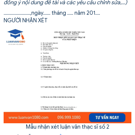
đồng ý nội dung đề tài và các yêu cầu chỉnh sửa,…)
………………….,ngày…… tháng ….. năm 201….
NGƯỜI NHẬN XÉT
Mẫu nhận xét luận văn thạc sĩ số 2