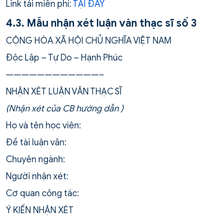
Link tải miễn phí:
TẠI ĐÂY
4.3. Mẫu nhận xét luận văn thạc sĩ số 3
CỘNG HÒA XÃ HỘI CHỦ NGHĨA VIỆT NAM
Độc Lập – Tự Do – Hạnh Phúc
————————————–
NHẬN XÉT LUẬN VĂN THẠC SĨ
(Nhận xét của CB hướng dẫn )
Họ và tên học viên:
Đề tài luận văn:
Chuyên ngành:
Người nhận xét:
Cơ quan công tác:
Ý KIẾN NHẬN XÉT