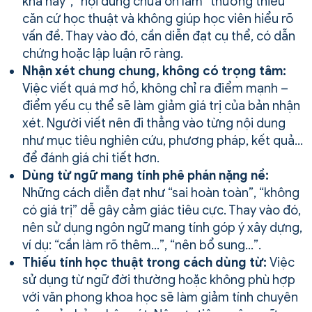
khá hay”, “nội dung chưa ổn lắm” thường thiếu
căn cứ học thuật và không giúp học viên hiểu rõ
vấn đề. Thay vào đó, cần diễn đạt cụ thể, có dẫn
chứng hoặc lập luận rõ ràng.
Nhận xét chung chung, không có trọng tâm:
Việc viết quá mơ hồ, không chỉ ra điểm mạnh –
điểm yếu cụ thể sẽ làm giảm giá trị của bản nhận
xét. Người viết nên đi thẳng vào từng nội dung
như mục tiêu nghiên cứu, phương pháp, kết quả…
để đánh giá chi tiết hơn.
Dùng từ ngữ mang tính phê phán nặng nề:
Những cách diễn đạt như “sai hoàn toàn”, “không
có giá trị” dễ gây cảm giác tiêu cực. Thay vào đó,
nên sử dụng ngôn ngữ mang tính góp ý xây dựng,
ví dụ: “cần làm rõ thêm…”, “nên bổ sung…”.
Thiếu tính học thuật trong cách dùng từ:
Việc
sử dụng từ ngữ đời thường hoặc không phù hợp
với văn phong khoa học sẽ làm giảm tính chuyên