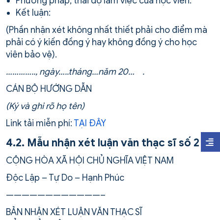
Phương pháp, thái độ làm việc của học viên:
Kết luận:
(Phần nhận xét không nhất thiết phải cho điểm mà
phải có ý kiến đồng ý hay không đồng ý cho học
viên bảo vệ).
………….., ngày…..tháng…năm 20… .
CÁN BỘ HƯỚNG DẪN
(Ký và ghi rõ họ tên)
Link tải miễn phí:
TẠI ĐÂY
4.2. Mẫu nhận xét luận văn thạc sĩ số 2
CỘNG HÒA XÃ HỘI CHỦ NGHĨA VIỆT NAM
Độc Lập – Tự Do – Hạnh Phúc
————————————–
BẢN NHẬN XÉT LUẬN VĂN THẠC SĨ