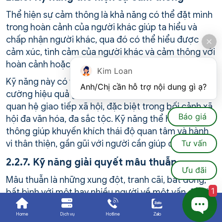
Thể hiện sự cảm thông là khả năng có thể đặt mình
trong hoàn cảnh của người khác giúp ta hiểu và
chấp nhận người khác, qua đó có thể hiểu được
cảm xúc, tình cảm của người khác và cảm thông với
hoàn cảnh hoặc nhu cầu của họ.
Kim Loan
Kỹ năng này có ý nghĩa quan trọng trong việc tăng
Anh/Chị cần hỗ trợ nội dung gì ạ?
cường hiệu quả giao tiếp và ứng xử, cải thiện mối
quan hệ giao tiếp xã hội, đặc biệt trong bối cảnh xã
Báo giá
hội đa văn hóa, đa sắc tộc. Kỹ năng thể hiện sự cảm
thông giúp khuyến khích thái độ quan tâm và hành
vi thân thiện, gần gũi với người cần giúp đỡ.
Tư vấn
2.2.7. Kỹ năng giải quyết mâu thuẫn
Ưu đãi
Mâu thuẫn là những xung đột, tranh cãi, bất đồng,
1
bất bình với một hay nhiều người về một vấn đề nào
đó. Mâu thuẫn trong cuộc sống rất đa dạng và
Home
Dịch vụ
Hotline
Zalo
Ưu đãi
thường bắt nguồn từ sự khác nhau về quan điểm,