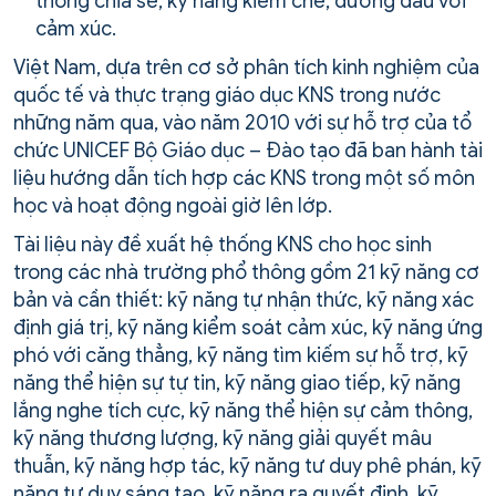
thông chia sẻ, kỹ năng kiềm chế, đương đầu với
cảm xúc.
Việt Nam, dựa trên cơ sở phân tích kinh nghiệm của
quốc tế và thực trạng giáo dục KNS trong nước
những năm qua, vào năm 2010 với sự hỗ trợ của tổ
chức UNICEF Bộ Giáo dục – Đào tạo đã ban hành tài
liệu hướng dẫn tích hợp các KNS trong một số môn
học và hoạt động ngoài giờ lên lớp.
Tài liệu này đề xuất hệ thống KNS cho học sinh
trong các nhà trường phổ thông gồm 21 kỹ năng cơ
bản và cần thiết: kỹ năng tự nhận thức, kỹ năng xác
định giá trị, kỹ năng kiểm soát cảm xúc, kỹ năng ứng
phó với căng thẳng, kỹ năng tìm kiếm sự hỗ trợ, kỹ
năng thể hiện sự tự tin, kỹ năng giao tiếp, kỹ năng
lắng nghe tích cực, kỹ năng thể hiện sự cảm thông,
kỹ năng thương lượng, kỹ năng giải quyết mâu
thuẫn, kỹ năng hợp tác, kỹ năng tư duy phê phán, kỹ
năng tư duy sáng tạo, kỹ năng ra quyết định, kỹ