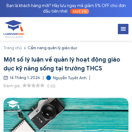
Bạn là khách hàng mới? Hãy lưu ngay mã giảm 5% OFF cho đơn
đầu tiên nhé!
SAVE 5%
Trang chủ
Cẩm nang quản lý giáo dục
Một số lý luận về quản lý hoạt động giáo
dục kỹ năng sống tại trường THCS
14 Tháng 1, 2026
Nguyễn Tuyết Anh
Đánh giá:
0
(
0
)