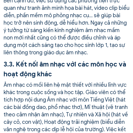
Bên cạnh đó, việc sử dụng các phương tiện trực
quan như tranh ảnh minh họa bài hát, video clip biểu
diễn, phần mềm mô phỏng nhạc cụ… sẽ giúp bài
học trở nên sinh động, dễ hiểu hơn. Ngay cả những
ý tưởng từ sáng kiến kinh nghiệm âm nhạc mầm
non mới nhất cũng có thể được điều chỉnh và áp
dụng một cách sáng tạo cho học sinh lớp 1, tạo sự
liên thông trong giáo dục âm nhạc.
3.3. Kết nối âm nhạc với các môn học và
hoạt động khác
Âm nhạc có mối liên hệ mật thiết với nhiều lĩnh vực
khác trong cuộc sống và học tập. Giáo viên có thể
tích hợp nội dung Âm nhạc với môn Tiếng Việt (hát
các bài đồng dao, phổ nhạc thơ), Mĩ thuật (vẽ tranh
theo cảm nhận âm nhạc), Tự nhiên và Xã hội (hát về
cây cỏ, con vật), Hoạt động trải nghiệm (biểu diễn
văn nghệ trong các dịp lễ hội của trường). Việc kết