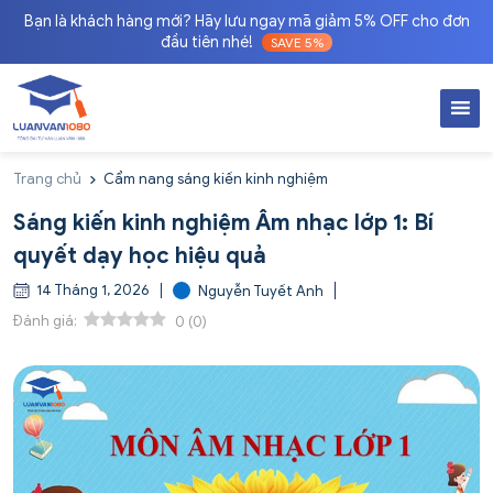
Bạn là khách hàng mới? Hãy lưu ngay mã giảm 5% OFF cho đơn
đầu tiên nhé!
SAVE 5%
Trang chủ
Cẩm nang sáng kiến kinh nghiệm
Sáng kiến kinh nghiệm Âm nhạc lớp 1: Bí
quyết dạy học hiệu quả
14 Tháng 1, 2026
Nguyễn Tuyết Anh
Đánh giá:
0
(
0
)