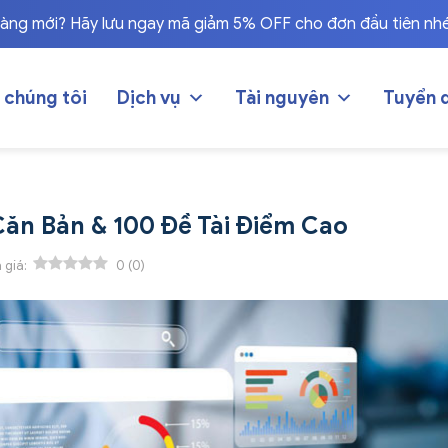
hàng mới? Hãy lưu ngay mã giảm 5% OFF cho đơn đầu tiên nh
 chúng tôi
Dịch vụ
Tài nguyên
Tuyển 
Căn Bản & 100 Đề Tài Điểm Cao
 giá:
0
(
0
)