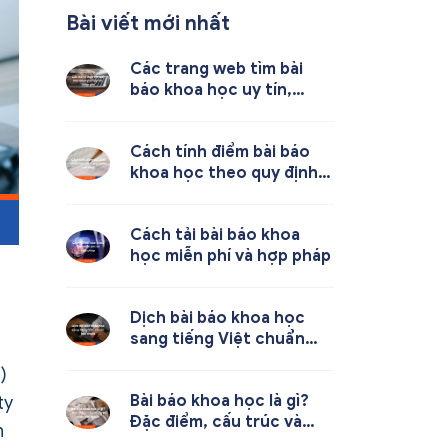
Bài viết mới nhất
Các trang web tìm bài
báo khoa học uy tín,
miễn phí
Cách tính điểm bài báo
khoa học theo quy định
mới nhất
Cách tải bài báo khoa
học miễn phí và hợp pháp
Dịch bài báo khoa học
sang tiếng Việt chuẩn
học thuật
)
Bài báo khoa học là gì?
ty
Đặc điểm, cấu trúc và
n
cách viết chuẩn