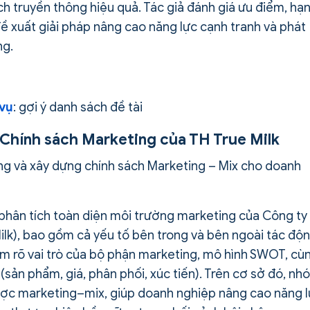
ịch truyền thông hiệu quả. Tác giả đánh giá ưu điểm, hạ
ề xuất giải pháp nâng cao năng lực cạnh tranh và phát
ng.
 vụ
: gợi ý danh sách đề tài
n Chính sách Marketing của TH True Milk
ing và xây dựng chính sách Marketing – Mix cho doanh
g phân tích toàn diện môi trường marketing của Công ty
lk), bao gồm cả yếu tố bên trong và bên ngoài tác độ
m rõ vai trò của bộ phận marketing, mô hình SWOT, cù
sản phẩm, giá, phân phối, xúc tiến). Trên cơ sở đó, nh
lược marketing–mix, giúp doanh nghiệp nâng cao năng 