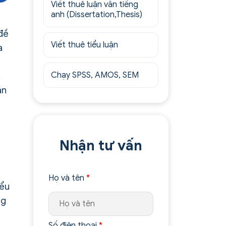
Viết thuê luận văn tiếng
anh (Dissertation,Thesis)
 đề
Viết thuê tiểu luận
a
Chạy SPSS, AMOS, SEM
,
ận
Nhận tư vấn
Họ và tên
*
iểu
ng
Số điện thoại
*