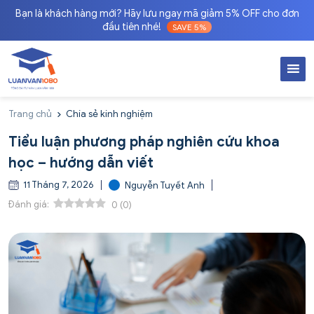
Bạn là khách hàng mới? Hãy lưu ngay mã giảm 5% OFF cho đơn
đầu tiên nhé!
SAVE 5%
Trang chủ
Chia sẻ kinh nghiệm
Tiểu luận phương pháp nghiên cứu khoa
học – hướng dẫn viết
11 Tháng 7, 2026
Nguyễn Tuyết Anh
Đánh giá:
0
(
0
)