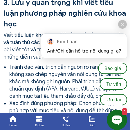
3.
Lưu ý quan trọng khi viết tiểu
luận phương pháp nghiên cứu khoa
học
Viết tiểu luận khoa học đòi hỏi sự tỉ mỉ, tư duy logic
Kim Loan
và tuân thủ các quy tắc học thuật. Để hoàn thành
bài viết tốt và tránh bị trừ điểm oan, bạn cần lưu ý
Anh/Chị cần hỗ trợ nội dung gì ạ?
những điểm sau:
Tránh đạo văn, trích dẫn nguồn rõ ràng: Tuyệt đối
Báo giá
không sao chép nguyên văn nội dung từ tài liệu
khác mà không ghi nguồn. Phải trích dẫn theo
Tư vấn
chuẩn quy định (APA, Harvard, VJU…) và liệt kê
danh mục tài liệu tham khảo đầy đủ, chính xác.
Ưu đãi
Xác định đúng phương pháp: Chọn phương pháp
phù hợp với mục tiêu và nội dung đề tài: dùng
1
phương pháp định lượng khi cần đo lường, tính
toán số liệu; dùng phương pháp định tính khi cần
Home
Dịch vụ
Hotline
Zalo
Ưu đãi