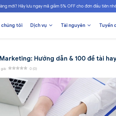
hàng mới? Hãy lưu ngay mã giảm 5% OFF cho đơn đầu tiên nh
 chúng tôi
Dịch vụ
Tài nguyên
Tuyển 
 Marketing: Hướng dẫn & 100 đề tài ha
 giá:
0
(
0
)