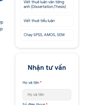
Viết thuê luận văn tiếng
anh (Dissertation,Thesis)
Viết thuê tiểu luận
ợp
úp
Chạy SPSS, AMOS, SEM
Nhận tư vấn
Họ và tên
*
Số điện thoại
*