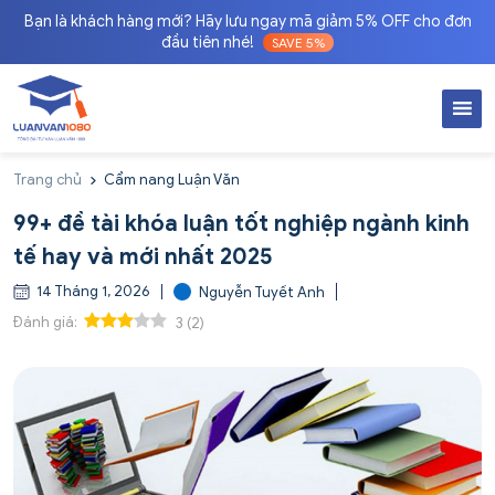
Bạn là khách hàng mới? Hãy lưu ngay mã giảm 5% OFF cho đơn
đầu tiên nhé!
SAVE 5%
Trang chủ
Cẩm nang Luận Văn
99+ đề tài khóa luận tốt nghiệp ngành kinh
tế hay và mới nhất 2025
14 Tháng 1, 2026
Nguyễn Tuyết Anh
Đánh giá:
3
(
2
)