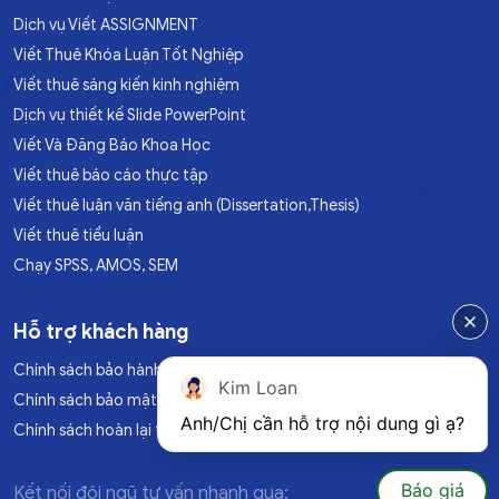
Dịch vụ Viết ASSIGNMENT
Viết Thuê Khóa Luận Tốt Nghiệp
Viết thuê sáng kiến kinh nghiệm
Dịch vụ thiết kế Slide PowerPoint
Viết Và Đăng Báo Khoa Học
Viết thuê báo cáo thực tập
Viết thuê luận văn tiếng anh (Dissertation,Thesis)
Viết thuê tiểu luận
Chạy SPSS, AMOS, SEM
Hỗ trợ khách hàng
Chính sách bảo hành
Kim Loan
Chính sách bảo mật
Anh/Chị cần hỗ trợ nội dung gì ạ?
Chính sách hoàn lại tiền
Báo giá
Kết nối đội ngũ tư vấn nhanh qua: