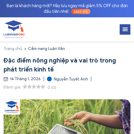
Bạn là khách hàng mới? Hãy lưu ngay mã giảm 5% OFF cho đơn
đầu tiên nhé!
SAVE 5%
Trang chủ
Cẩm nang Luận Văn
Đặc điểm nông nghiệp và vai trò trong
phát triển kinh tế
14 Tháng 1, 2026
Nguyễn Tuyết Anh
Đánh giá:
0
(
0
)