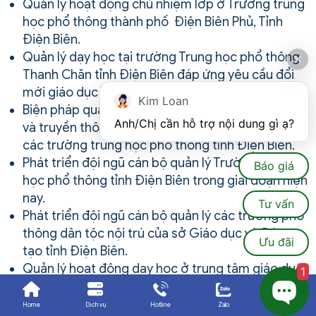
Quản lý hoạt động chủ nhiệm lớp ở Trường trung
học phổ thông thành phố Điện Biên Phủ, Tỉnh
Điện Biên.
Quản lý dạy học tại trường Trung học phổ thông
Thanh Chăn tỉnh Điện Biên đáp ứng yêu cầu đổi
mới giáo dục Việt Nam.
Kim Loan
Biện pháp quản lý ứng dụng công nghệ thông tin
Anh/Chị cần hỗ trợ nội dung gì ạ?
và truyền thông trong dạy học môn Tiếng Anh ở
các trường trung học phổ thông tỉnh Điện Biên.
Phát triển đội ngũ cán bộ quản lý Trường Trung
Báo giá
học phổ thông tỉnh Điện Biên trong giai đoạn hiện
nay.
Tư vấn
Phát triển đội ngũ cán bộ quản lý các trường phổ
thông dân tộc nội trú của sở Giáo dục và Đào
Ưu đãi
tạo tỉnh Điện Biên.
Quản lý hoạt động dạy học ở trung tâm giáo dục
1
thường xuyên tỉnh Điện Biên trong bối cảnh hiện
nay”.
Home
Dịch vụ
Hotline
Zalo
Ưu đãi