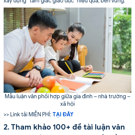
xây dựng “tam giác giáo dục” hiệu quả, bền vững.
Mẫu luận văn phối hợp giữa gia đình – nhà trường –
xã hội
>> Link tải MIỄN PHÍ:
TẠI ĐÂY
2. Tham khảo 100+ đề tài luận văn