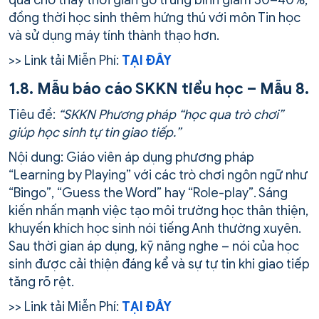
quả cho thấy thời gian gõ trung bình giảm 30–40%,
đồng thời học sinh thêm hứng thú với môn Tin học
và sử dụng máy tính thành thạo hơn.
>> Link tải Miễn Phí:
TẠI ĐÂY
1.8. Mẫu báo cáo SKKN tiểu học – Mẫu 8.
Tiêu đề:
“SKKN Phương pháp “học qua trò chơi”
giúp học sinh tự tin giao tiếp.”
Nội dung: Giáo viên áp dụng phương pháp
“Learning by Playing” với các trò chơi ngôn ngữ như
“Bingo”, “Guess the Word” hay “Role-play”. Sáng
kiến nhấn mạnh việc tạo môi trường học thân thiện,
khuyến khích học sinh nói tiếng Anh thường xuyên.
Sau thời gian áp dụng, kỹ năng nghe – nói của học
sinh được cải thiện đáng kể và sự tự tin khi giao tiếp
tăng rõ rệt.
>> Link tải Miễn Phí:
TẠI ĐÂY