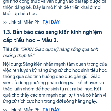
ghi nhớ công thức và vận dụng vào bài tập được cải
thiện đáng kể. Đây là mô hình dễ triển khai ở mọi
khối lớp tiểu học.
>> Link tải Miễn Phí:
TẠI ĐÂY
1.3. Bản báo cáo sáng kiến kinh nghiệm
cấp tiểu học – Mẫu 3.
Tiêu đề:
“SKKN Giáo dục kỹ năng sống qua tình
huống thực tế.”
Nội dung: Sáng kiến nhấn mạnh tầm quan trọng của
việc rèn luyện kỹ năng ứng xử cho học sinh tiểu học
thông qua các tình huống đạo đức gần gũi. Giáo
viên sử dụng phương pháp đóng vai, kể chuyện và
thảo luận nhóm để học sinh tự rút ra bài học. Kết
quả cho thấy các em mạnh dạn, tự tin và có hành vi
ứng xử tích cực hơn trong đời sống hằng ngày.
>> Link tải Miễn Phí:
TẠI ĐÂY