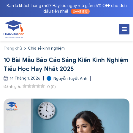
Bạn là khách hàng mới? Hãy lưu ngay mã giảm 5% OFF cho đơn
đầu tiên nhé!
SAVE 5%
Trang chủ
Chia sẻ kinh nghiệm
10 Bài Mẫu Báo Cáo Sáng Kiến Kinh Nghiệm
Tiểu Học Hay Nhất 2025
14 Tháng 1, 2026
Nguyễn Tuyết Anh
Đánh giá:
0
(
0
)