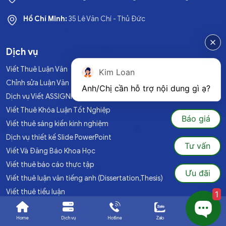
Hồ Chí Minh:
35 Lê Văn Chí - Thủ Đức
Dịch vụ
Viết Thuê Luận Văn
Kim Loan
Chỉnh sửa Luận Văn
Anh/Chị cần hỗ trợ nội dung gì ạ?
Dịch vụ Viết ASSIGNMENT
Viết Thuê Khóa Luận Tốt Nghiệp
Báo giá
Viết thuê sáng kiến kinh nghiệm
Dịch vụ thiết kế Slide PowerPoint
Tư vấn
Viết Và Đăng Báo Khoa Học
Viết thuê báo cáo thực tập
Ưu đãi
Viết thuê luận văn tiếng anh (Dissertation,Thesis)
Viết thuê tiểu luận
1
Chạy SPSS, AMOS, SEM
Home
Dịch vụ
Hotline
Zalo
Ưu đãi