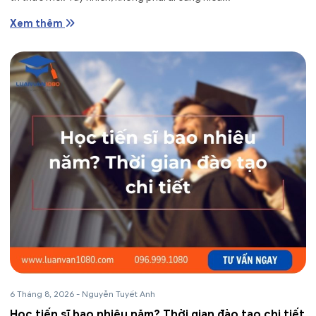
Xem thêm
6 Tháng 8, 2026
-
Nguyễn Tuyết Anh
Học tiến sĩ bao nhiêu năm? Thời gian đào tạo chi tiết