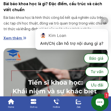
Bài báo khoa học là gì? Đặc điểm, cấu trúc và cách
viết chuẩn
Bài báo khoa học là hình thức công bố kết quả nghiên cứu trên
các tạp chí học thuật, đóng vai trò quan trọng trong việc chia sẻ
tri thức và khẳng định giá trị của một công trình nghiên...
Kim Loan
Xem thêm
Anh/Chị cần hỗ trợ nội dung gì ạ?
Báo giá
Tư vấn
Ưu đãi
1
Home
Dịch vụ
Hotline
Zalo
Ưu đãi