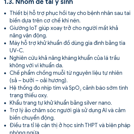
1.3. Nhóm đề tài y sinh
Thiết bị hỗ trợ phục hồi tay cho bệnh nhân sau tai
biến dựa trên cơ chế khí nén.
Giường IoT giúp xoay trở cho người mất khả
năng vận động.
Máy hỗ trợ khử khuẩn đồ dùng gia đình bằng tia
UV-C.
Nghiên cứu khả năng kháng khuẩn của lá trầu
không với vi khuẩn da.
Chế phẩm chống muỗi từ nguyên liệu tự nhiên
(sả – bưởi – oải hương).
Hệ thống đo nhịp tim và SpO₂ cảnh báo sớm tình
trạng thiếu oxy.
Khẩu trang tự khử khuẩn bằng silver nano.
Trợ lý ảo chăm sóc người già sử dụng AI và cảm
biến chuyển động.
Điều tra tỉ lệ cận thị ở học sinh THPT và biện pháp
phòng ngừa.