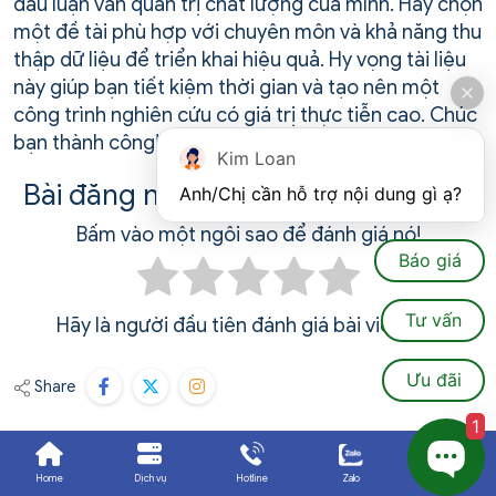
đầu luận văn quản trị chất lượng của mình. Hãy chọn
một đề tài phù hợp với chuyên môn và khả năng thu
thập dữ liệu để triển khai hiệu quả. Hy vọng tài liệu
này giúp bạn tiết kiệm thời gian và tạo nên một
công trình nghiên cứu có giá trị thực tiễn cao. Chúc
bạn thành công!
Kim Loan
Bài đăng này hữu ích như thế nào?
Anh/Chị cần hỗ trợ nội dung gì ạ?
Bấm vào một ngôi sao để đánh giá nó!
Báo giá
Tư vấn
Hãy là người đầu tiên đánh giá bài viết này.
Ưu đãi
Share
1
Home
Dịch vụ
Hotline
Zalo
Ưu đãi
Nguyễn Tuyết Anh