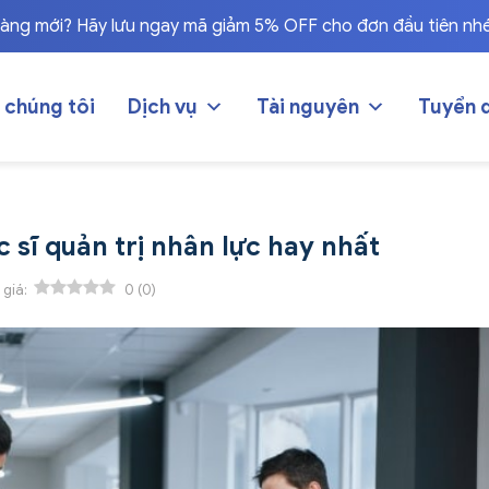
hàng mới? Hãy lưu ngay mã giảm 5% OFF cho đơn đầu tiên nh
 chúng tôi
Dịch vụ
Tài nguyên
Tuyển 
c sĩ quản trị nhân lực hay nhất
 giá:
0
(
0
)