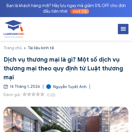
Bạn là khách hàng mới? Hãy lưu ngay mã giảm 5% OFF cho đơn
đầu tiên nhé!
SAVE 5%
Trang chủ
Tài liệu kinh tế
Dịch vụ thương mại là gì? Một số dịch vụ
thương mại theo quy định từ Luật thương
mại
14 Tháng 1, 2026
Nguyễn Tuyết Anh
Đánh giá:
0
(
0
)