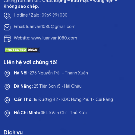
Chúng tôi cam kết:
Chất lượng – Bảo mật – Đúng hẹn –
Không sao chép.
Hotline / Zalo: 0969 991 080
Email: luanvan1080@gmail.com
Website: www.luanvan1080.com
Liên hệ với chúng tôi
Hà Nội:
275 Nguyễn Trãi – Thanh Xuân
Đà Nẵng:
25 Tiên Sơn 15 - Hải Châu
Cần Thơ:
16 Đường B2 - KDC Hưng Phú 1 - Cái Răng
Hồ Chí Minh:
35 Lê Văn Chí - Thủ Đức
Dịch vụ