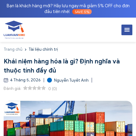
Bạn là khách hàng mới? Hãy lưu ngay mã giảm 5% OFF cho đơn
đầu tiên nhé!
SAVE 5%
Trang chủ
Tài liệu chính trị
Khái niệm hàng hóa là gì? Định nghĩa và
thuộc tính đầy đủ
4 Tháng 5, 2026
Nguyễn Tuyết Anh
Đánh giá:
0
(
0
)