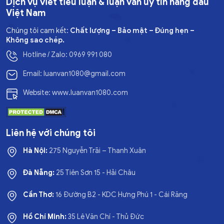
Dịch vụ viết tiểu luận & luận văn uy tín hàng đầu
Việt Nam
Chúng tôi cam kết:
Chất lượng – Bảo mật – Đúng hẹn –
Không sao chép.
Hotline / Zalo: 0969 991 080
Email: luanvan1080@gmail.com
Website: www.luanvan1080.com
Liên hệ với chúng tôi
Hà Nội:
275 Nguyễn Trãi – Thanh Xuân
Đà Nẵng:
25 Tiên Sơn 15 - Hải Châu
Cần Thơ:
16 Đường B2 - KDC Hưng Phú 1 - Cái Răng
Hồ Chí Minh:
35 Lê Văn Chí - Thủ Đức