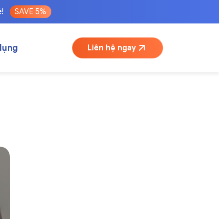
é!
SAVE 5%
dụng
Liên hệ ngay