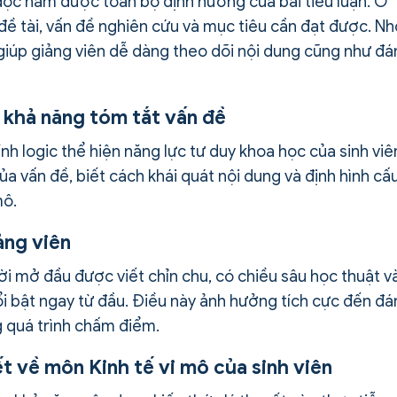
đọc nắm được toàn bộ định hướng của bài tiểu luận. Ở
n đề tài, vấn đề nghiên cứu và mục tiêu cần đạt được. N
, giúp giảng viên dễ dàng theo dõi nội dung cũng như đá
à khả năng tóm tắt vấn đề
nh logic thể hiện năng lực tư duy khoa học của sinh viê
ủa vấn đề, biết cách khái quát nội dung và định hình cấ
mô.
ảng viên
ời mở đầu được viết chỉn chu, có chiều sâu học thuật v
nổi bật ngay từ đầu. Điều này ảnh hưởng tích cực đến đá
g quá trình chấm điểm.
ết về môn Kinh tế vi mô của sinh viên