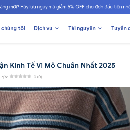
hàng mới? Hãy lưu ngay mã giảm 5% OFF cho đơn đầu tiên nh
 chúng tôi
Dịch vụ
Tài nguyên
Tuyển 
uận Kinh Tế Vi Mô Chuẩn Nhất 2025
 giá:
0
(
0
)