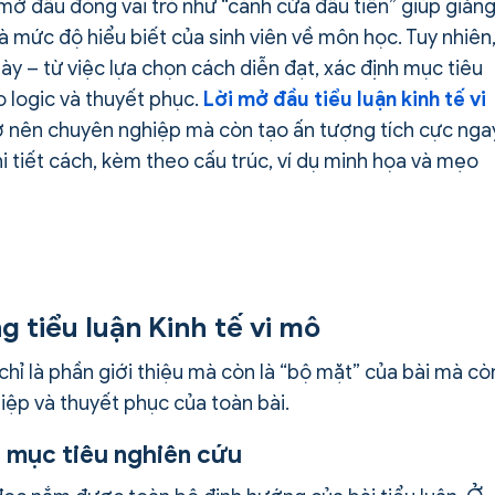
i mở đầu đóng vai trò như “cánh cửa đầu tiên” giúp giản
 mức độ hiểu biết của sinh viên về môn học. Tuy nhiên
ày – từ việc lựa chọn cách diễn đạt, xác định mục tiêu
 logic và thuyết phục.
Lời mở đầu tiểu luận kinh tế vi
rở nên chuyên nghiệp mà còn tạo ấn tượng tích cực nga
hi tiết cách, kèm theo cấu trúc, ví dụ minh họa và mẹo
ng tiểu luận Kinh tế vi mô
chỉ là phần giới thiệu mà còn là “bộ mặt” của bài mà cò
ệp và thuyết phục của toàn bài.
à mục tiêu nghiên cứu