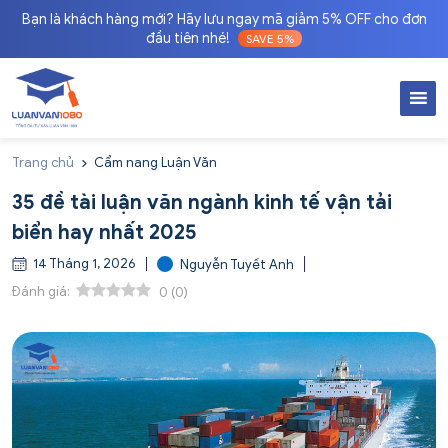
Bạn là khách hàng mới? Hãy lưu ngay mã giảm 5% OFF cho đơn
đầu tiên nhé!
SAVE 5%
Trang chủ
Cẩm nang Luận Văn
35 đề tài luận văn ngành kinh tế vận tải
biển hay nhất 2025
14 Tháng 1, 2026
Nguyễn Tuyết Anh
Đánh giá:
0
(
0
)