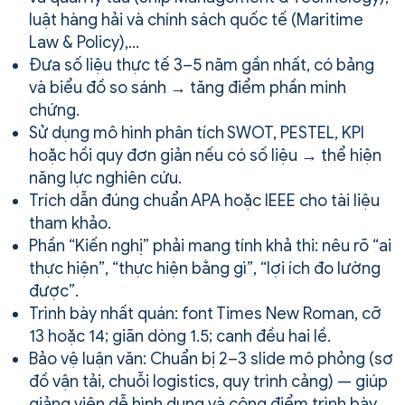
luật hàng hải và chính sách quốc tế (Maritime
Law & Policy),…
Đưa số liệu thực tế 3–5 năm gần nhất, có bảng
và biểu đồ so sánh → tăng điểm phần minh
chứng.
Sử dụng mô hình phân tích SWOT, PESTEL, KPI
hoặc hồi quy đơn giản nếu có số liệu → thể hiện
năng lực nghiên cứu.
Trích dẫn đúng chuẩn APA hoặc IEEE cho tài liệu
tham khảo.
Phần “Kiến nghị” phải mang tính khả thi: nêu rõ “ai
thực hiện”, “thực hiện bằng gì”, “lợi ích đo lường
được”.
Trình bày nhất quán: font Times New Roman, cỡ
13 hoặc 14; giãn dòng 1.5; canh đều hai lề.
Bảo vệ luận văn: Chuẩn bị 2–3 slide mô phỏng (sơ
đồ vận tải, chuỗi logistics, quy trình cảng) — giúp
giảng viên dễ hình dung và cộng điểm trình bày.