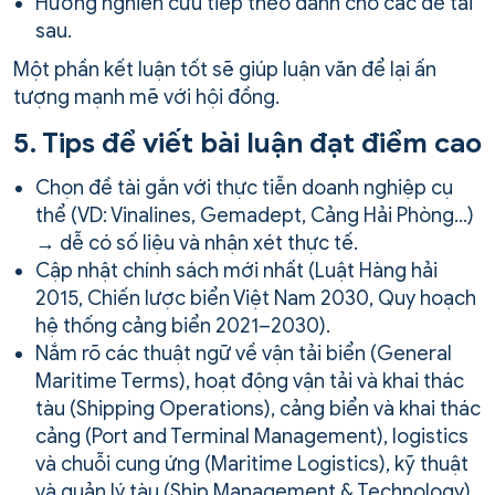
Hướng nghiên cứu tiếp theo dành cho các đề tài
sau.
Một phần kết luận tốt sẽ giúp luận văn để lại ấn
tượng mạnh mẽ với hội đồng.
5. Tips để viết bài luận đạt điểm cao
Chọn đề tài gắn với thực tiễn doanh nghiệp cụ
thể (VD: Vinalines, Gemadept, Cảng Hải Phòng…)
→ dễ có số liệu và nhận xét thực tế.
Cập nhật chính sách mới nhất (Luật Hàng hải
2015, Chiến lược biển Việt Nam 2030, Quy hoạch
hệ thống cảng biển 2021–2030).
Nắm rõ các thuật ngữ về vận tải biển (General
Maritime Terms), hoạt động vận tải và khai thác
tàu (Shipping Operations), cảng biển và khai thác
cảng (Port and Terminal Management), logistics
và chuỗi cung ứng (Maritime Logistics), kỹ thuật
và quản lý tàu (Ship Management & Technology),