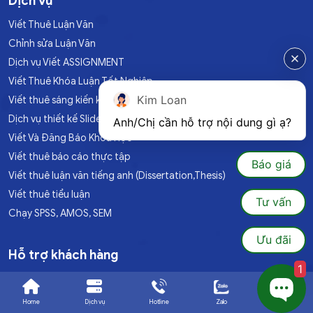
Dịch vụ
Viết Thuê Luận Văn
Chỉnh sửa Luận Văn
Dịch vụ Viết ASSIGNMENT
Viết Thuê Khóa Luận Tốt Nghiệp
Kim Loan
Viết thuê sáng kiến kinh nghiệm
Dịch vụ thiết kế Slide PowerPoint
Anh/Chị cần hỗ trợ nội dung gì ạ?
Viết Và Đăng Báo Khoa Học
Viết thuê báo cáo thực tập
Báo giá
Viết thuê luận văn tiếng anh (Dissertation,Thesis)
Viết thuê tiểu luận
Tư vấn
Chạy SPSS, AMOS, SEM
Ưu đãi
Hỗ trợ khách hàng
1
Chính sách bảo hành
Chính sách bảo mật
Home
Dịch vụ
Hotline
Zalo
Ưu đãi