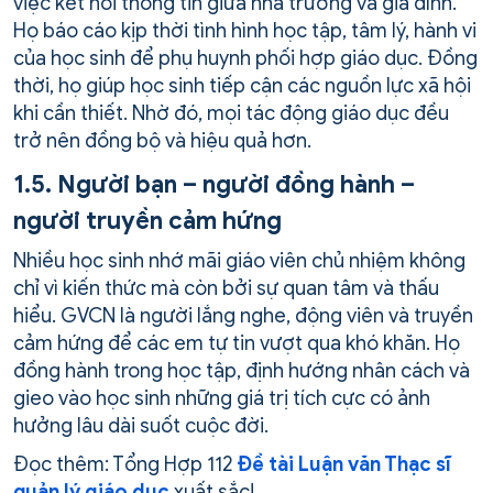
việc kết nối thông tin giữa nhà trường và gia đình.
Họ báo cáo kịp thời tình hình học tập, tâm lý, hành vi
của học sinh để phụ huynh phối hợp giáo dục. Đồng
thời, họ giúp học sinh tiếp cận các nguồn lực xã hội
khi cần thiết. Nhờ đó, mọi tác động giáo dục đều
trở nên đồng bộ và hiệu quả hơn.
1.5. Người bạn – người đồng hành –
người truyền cảm hứng
Nhiều học sinh nhớ mãi giáo viên chủ nhiệm không
chỉ vì kiến thức mà còn bởi sự quan tâm và thấu
hiểu. GVCN là người lắng nghe, động viên và truyền
cảm hứng để các em tự tin vượt qua khó khăn. Họ
đồng hành trong học tập, định hướng nhân cách và
gieo vào học sinh những giá trị tích cực có ảnh
hưởng lâu dài suốt cuộc đời.
Đọc thêm: Tổng Hợp 112
Đề tài Luận văn Thạc sĩ
quản lý giáo dục
xuất sắc!