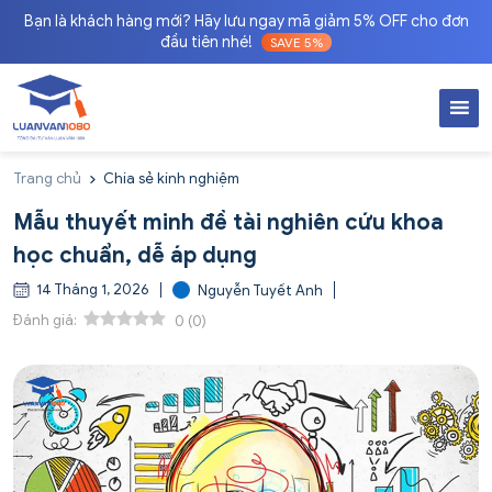
Bạn là khách hàng mới? Hãy lưu ngay mã giảm 5% OFF cho đơn
đầu tiên nhé!
SAVE 5%
Trang chủ
Chia sẻ kinh nghiệm
Mẫu thuyết minh đề tài nghiên cứu khoa
học chuẩn, dễ áp dụng
14 Tháng 1, 2026
Nguyễn Tuyết Anh
Đánh giá:
0
(
0
)