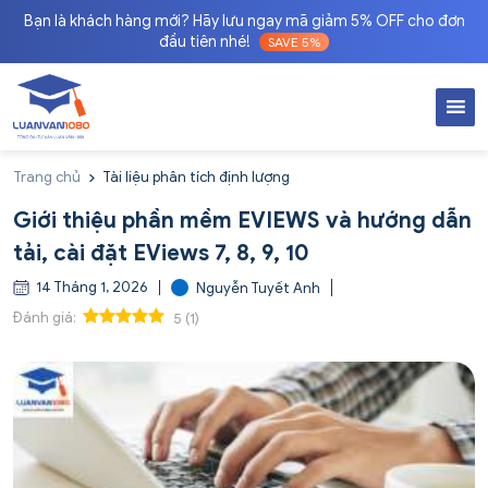
Bạn là khách hàng mới? Hãy lưu ngay mã giảm 5% OFF cho đơn
đầu tiên nhé!
SAVE 5%
Trang chủ
Tài liệu phân tích định lượng
Giới thiệu phần mềm EVIEWS và hướng dẫn
tải, cài đặt EViews 7, 8, 9, 10
14 Tháng 1, 2026
Nguyễn Tuyết Anh
Đánh giá:
5
(
1
)