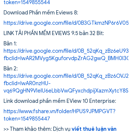
token=1549855544
Download Phần mềm Eviews 8:
https://drive.google.com/file/d/0B3GTkmzNP6r6V
LINK TẢI PHẦN MỀM EVIEWS 9.5 bản 32 Bit:
Bản 1:
https://drive.google.com/file/d/0B_52qKq_zBz6eU9
fbclid=IwAR2MVyg5KguforvdpZrAG2gwQ_BMH0l3C
Bản 2:
https://drive.google.com/file/d/0B_52qKq_zBz6OVJ
fbclid=IwAR0nzHU-
vq69QgHN9VleIU6eLbbVwQFyxchdpijXazmXytcY8SF
Link download phần mềm EView 10 Enterprise:
https://www.fshare.vn/folder/HPUS9JPMPGVT?
token=1549855447
>> Tham khảo thêm: Dịch vụ
viết thuê luận văn