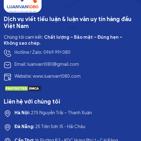
Dịch vụ viết tiểu luận & luận văn uy tín hàng đầu
Việt Nam
Chúng tôi cam kết:
Chất lượng – Bảo mật – Đúng hẹn –
Không sao chép.
Hotline / Zalo: 0969 991 080
Email: luanvan1080@gmail.com
Website: www.luanvan1080.com
Liên hệ với chúng tôi
Hà Nội:
275 Nguyễn Trãi – Thanh Xuân
Đà Nẵng:
25 Tiên Sơn 15 - Hải Châu
Cần Thơ:
16 Đường B2 - KDC Hưng Phú 1 - Cái Răng