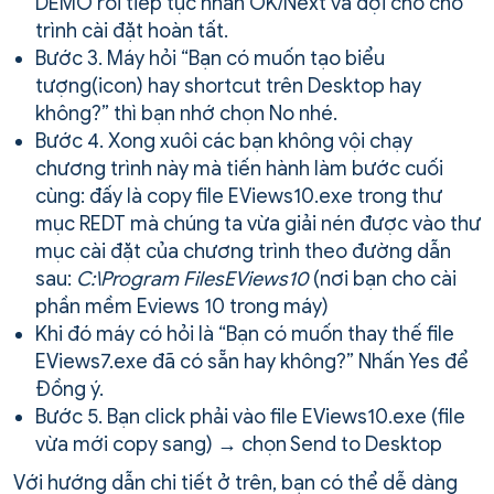
DEMO rồi tiếp tục nhấn OK/Next và đợi cho cho
trình cài đặt hoàn tất.
Bước 3. Máy hỏi “Bạn có muốn tạo biểu
tượng(icon) hay shortcut trên Desktop hay
không?” thì bạn nhớ chọn No nhé.
Bước 4. Xong xuôi các bạn không vội chạy
chương trình này mà tiến hành làm bước cuối
cùng: đấy là copy file EViews10.exe trong thư
mục REDT mà chúng ta vừa giải nén được vào thư
mục cài đặt của chương trình theo đường dẫn
sau:
C:\Program FilesEViews10
(nơi bạn cho cài
phần mềm Eviews 10 trong máy)
Khi đó máy có hỏi là “Bạn có muốn thay thế file
EViews7.exe đã có sẵn hay không?” Nhấn Yes để
Đồng ý.
Bước 5. Bạn click phải vào file EViews10.exe (file
vừa mới copy sang) → chọn Send to Desktop
Với hướng dẫn chi tiết ở trên, bạn có thể dễ dàng