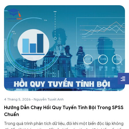
4 Tháng 5, 2026
-
Nguyễn Tuyết Anh
Hướng Dẫn Chạy Hồi Quy Tuyến Tính Bội Trong SPSS
Chuẩn
Trong quá trình phân tích dữ liệu, đôi khi một biến độc lập không