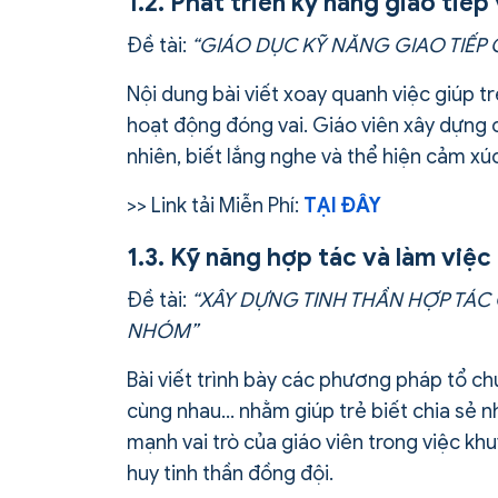
1.2. Phát triển kỹ năng giao tiếp
Đề tài:
“GIÁO DỤC KỸ NĂNG GIAO TIẾP
Nội dung bài viết xoay quanh việc giúp trẻ
hoạt động đóng vai. Giáo viên xây dựng c
nhiên, biết lắng nghe và thể hiện cảm xúc
>> Link tải Miễn Phí:
TẠI ĐÂY
1.3. Kỹ năng hợp tác và làm việ
Đề tài:
“XÂY DỰNG TINH THẦN HỢP TÁ
NHÓM”
Bài viết trình bày các phương pháp tổ c
cùng nhau… nhằm giúp trẻ biết chia sẻ nh
mạnh vai trò của giáo viên trong việc kh
huy tinh thần đồng đội.