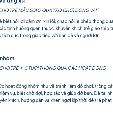
 và ứng xử
 CHO TRẺ MẪU GIÁO QUA TRÒ CHƠI ĐÓNG VAI”
 biết nói lời cảm ơn, xin lỗi, chào hỏi lễ phép thông qu
ác tình huống quen thuộc, khuyến khích trẻ giao tiếp t
 tích cực trong giao tiếp với bạn bè và người lớn.
c nhóm
C CHO TRẺ 4–5 TUỔI THÔNG QUA CÁC HOẠT ĐỘNG
hức hoạt động nhóm như vẽ tranh, làm đồ chơi, trồng câ
iệm vụ, biết chờ đợi, hợp tác và giúp đỡ bạn. Đề tài n
uyến khích, hướng dẫn và khen ngợi kịp thời để trẻ phát