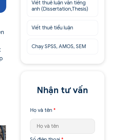
Viết thuê luận văn tiếng
anh (Dissertation,Thesis)
Viết thuê tiểu luận
ên
Chạy SPSS, AMOS, SEM
t
áp
Nhận tư vấn
Họ và tên
*
Số điện thoại
*