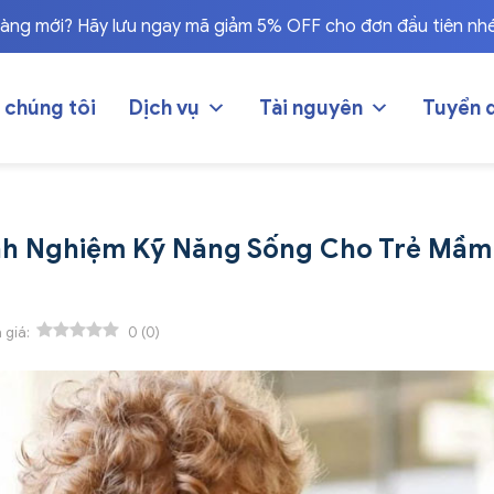
hàng mới? Hãy lưu ngay mã giảm 5% OFF cho đơn đầu tiên nh
 chúng tôi
Dịch vụ
Tài nguyên
Tuyển 
inh Nghiệm Kỹ Năng Sống Cho Trẻ Mầm
 giá:
0
(
0
)