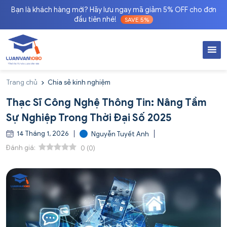
Bạn là khách hàng mới? Hãy lưu ngay mã giảm 5% OFF cho đơn
đầu tiên nhé!
SAVE 5%
Trang chủ
Chia sẻ kinh nghiệm
Thạc Sĩ Công Nghệ Thông Tin: Nâng Tầm
Sự Nghiệp Trong Thời Đại Số 2025
14 Tháng 1, 2026
Nguyễn Tuyết Anh
Đánh giá:
0
(
0
)