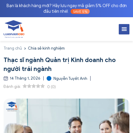
Bạn là khách hàng mới? Hãy lưu ngay mã giảm 5% OFF cho đơn
đầu tiên nhé!
SAVE 5%
Trang chủ
Chia sẻ kinh nghiệm
Thạc sĩ ngành Quản trị Kinh doanh cho
người trái ngành
14 Tháng 1, 2026
Nguyễn Tuyết Anh
Đánh giá:
0
(
0
)