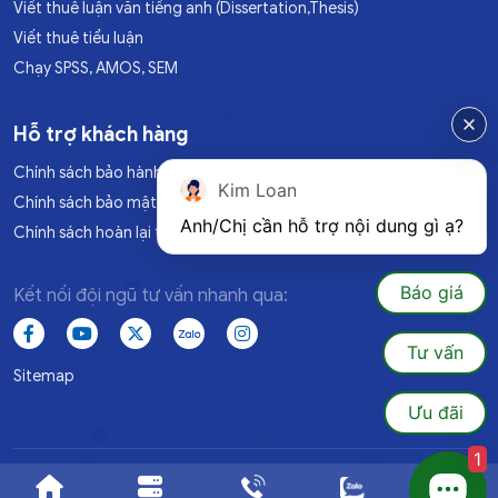
Viết thuê luận văn tiếng anh (Dissertation,Thesis)
Viết thuê tiểu luận
Chạy SPSS, AMOS, SEM
Hỗ trợ khách hàng
Chính sách bảo hành
Kim Loan
Chính sách bảo mật
Anh/Chị cần hỗ trợ nội dung gì ạ?
Chính sách hoàn lại tiền
Báo giá
Kết nối đội ngũ tư vấn nhanh qua:
Tư vấn
Sitemap
Ưu đãi
1
© 2025 Luanvan1080.All Rights Reserved. Đã đăng ký BQTH