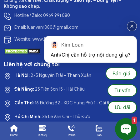
Chúng tôi cam kết:
Chất lượng – Bảo mật – Đúng hẹn –
Không sao chép.
Hotline / Zalo: 0969 991 080
Email: luanvan1080@gmail.com
Website: www.luanvan1080.com
Kim Loan
Anh/Chị cần hỗ trợ nội dung gì ạ?
Liên hệ với chúng tôi
Báo giá
Hà Nội:
275 Nguyễn Trãi – Thanh Xuân
Đà Nẵng:
25 Tiên Sơn 15 - Hải Châu
Tư vấn
Cần Thơ:
16 Đường B2 - KDC Hưng Phú 1 - Cái Răng
Ưu đãi
Hồ Chí Minh:
35 Lê Văn Chí - Thủ Đức
1
Home
Dịch vụ
Hotline
Zalo
Ưu đãi
Dịch vụ