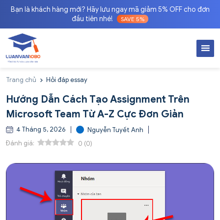
Bạn là khách hàng mới? Hãy lưu ngay mã giảm 5% OFF cho đơn
đầu tiên nhé!
SAVE 5%
Trang chủ
Hỏi đáp essay
Hướng Dẫn Cách Tạo Assignment Trên
Microsoft Team Từ A-Z Cực Đơn Giản
4 Tháng 5, 2026
Nguyễn Tuyết Anh
Đánh giá:
0
(
0
)