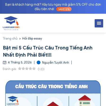
Bạn là khách hàng mới? Hãy lưu ngay mã giảm 5% OFF cho đơn
đầu tiên nhé!
SAVE 5%
Trang chủ
Hỏi đáp essay
Bật mí 5 Cấu Trúc Câu Trong Tiếng Anh
Nhất Định Phải Biết!!!
4 Tháng 5, 2026
Nguyễn Tuyết Anh
Đánh giá:
0
(
0
)