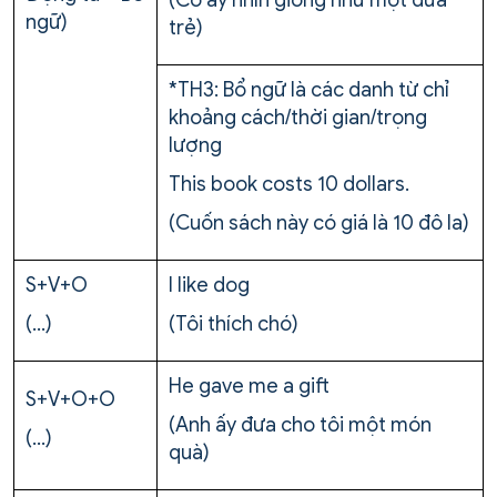
(Cô ấy nhìn giống như một đứa
ngữ)
trẻ)
*TH3: Bổ ngữ là các danh từ chỉ
khoảng cách/thời gian/trọng
lượng
This book costs 10 dollars.
(Cuốn sách này có giá là 10 đô la)
S+V+O
I like dog
(…)
(Tôi thích chó)
He gave me a gift
S+V+O+O
(Anh ấy đưa cho tôi một món
(…)
quà)