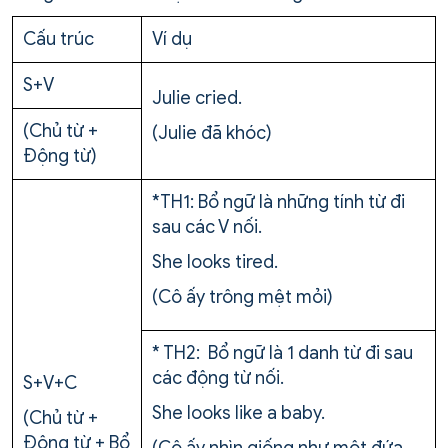
Cấu trúc
Ví dụ
S+V
Julie cried.
(Chủ từ +
(Julie đã khóc)
Động từ)
*TH1: Bổ ngữ là những tính từ đi
sau các V nối.
She looks tired.
(Cô ấy trông mệt mỏi)
* TH2: Bổ ngữ là 1 danh từ đi sau
các động từ nối.
S+V+C
She looks like a baby.
(Chủ từ +
Động từ + Bổ