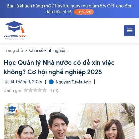
Bạn là khách hàng mới? Hãy lưu ngay mã giảm 5% OFF cho đơn
đầu tiên nhé!
SAVE 5%
Trang chủ
Chia sẻ kinh nghiệm
Học Quản lý Nhà nước có dễ xin việc
không? Cơ hội nghề nghiệp 2025
14 Tháng 1, 2026
Nguyễn Tuyết Anh
Đánh giá:
0
(
0
)