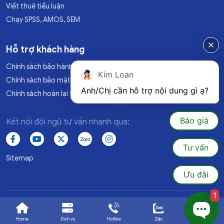
Viết thuê tiểu luận
Chạy SPSS, AMOS, SEM
Hỗ trợ khách hàng
Chính sách bảo hành
Kim Loan
Chính sách bảo mật
Anh/Chị cần hỗ trợ nội dung gì ạ?
Chính sách hoàn lại tiền
Báo giá
Kết nối đội ngũ tư vấn nhanh qua:
Tư vấn
Sitemap
Ưu đãi
1
© 2025 Luanvan1080.All Rights Reserved. Đã đăng ký BQTH
Home
Dịch vụ
Hotline
Zalo
Ưu đãi