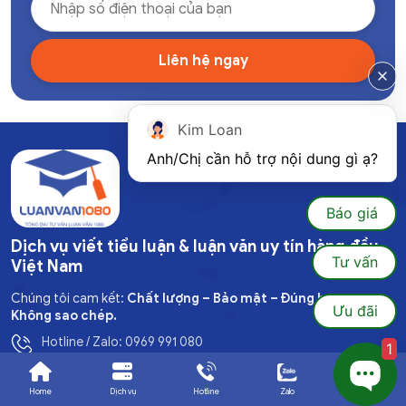
Kim Loan
Anh/Chị cần hỗ trợ nội dung gì ạ?
Báo giá
Dịch vụ viết tiểu luận & luận văn uy tín hàng đầu
Tư vấn
Việt Nam
Chúng tôi cam kết:
Chất lượng – Bảo mật – Đúng hẹn –
Ưu đãi
Không sao chép.
Hotline / Zalo: 0969 991 080
1
Email: luanvan1080@gmail.com
Home
Dịch vụ
Hotline
Zalo
Ưu đãi