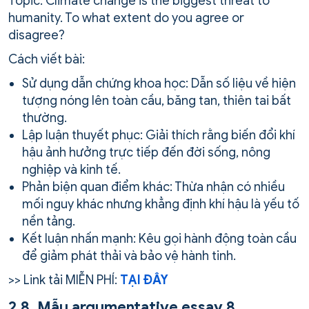
Topic: Climate change is the biggest threat to
humanity. To what extent do you agree or
disagree?
Cách viết bài:
Sử dụng dẫn chứng khoa học: Dẫn số liệu về hiện
tượng nóng lên toàn cầu, băng tan, thiên tai bất
thường.
Lập luận thuyết phục: Giải thích rằng biến đổi khí
hậu ảnh hưởng trực tiếp đến đời sống, nông
nghiệp và kinh tế.
Phản biện quan điểm khác: Thừa nhận có nhiều
mối nguy khác nhưng khẳng định khí hậu là yếu tố
nền tảng.
Kết luận nhấn mạnh: Kêu gọi hành động toàn cầu
để giảm phát thải và bảo vệ hành tinh.
>> Link tải MIỄN PHÍ:
TẠI ĐÂY
2.8. Mẫu argumentative essay 8