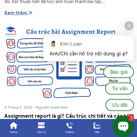
đó. Rất thuận tiện để học sinh hoàn thành bài tập...
Xem thêm
Kim Loan
Anh/Chị cần hỗ trợ nội dung gì ạ?
Báo giá
Tư vấn
Ưu đãi
4 Tháng 5, 2026
-
Nguyễn Tuyết Anh
Assignment report là gì? Cấu trúc chi tiết và các kỹ
1
năng giúp bài báo cáo xuất sắc
Home
Dịch vụ
Hotline
Zalo
Ưu đãi
Assignment report được biết đến như một bài báo cáo hoặc tiểu