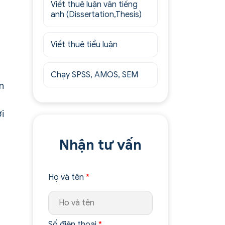
Viết thuê luận văn tiếng
anh (Dissertation,Thesis)
Viết thuê tiểu luận
Chạy SPSS, AMOS, SEM
n
g
i
Nhận tư vấn
Họ và tên
*
Số điện thoại
*