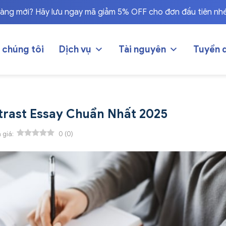
hàng mới? Hãy lưu ngay mã giảm 5% OFF cho đơn đầu tiên nh
 chúng tôi
Dịch vụ
Tài nguyên
Tuyển 
rast Essay Chuẩn Nhất 2025
 giá:
0
(
0
)