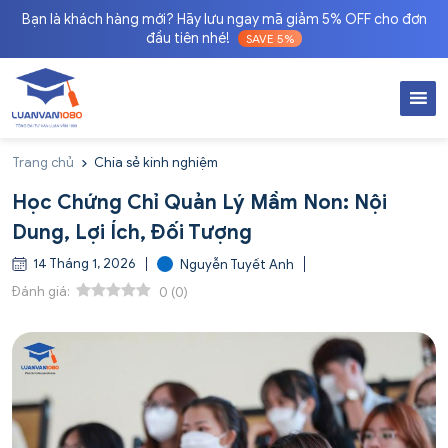
Bạn là khách hàng mới? Hãy lưu ngay mã giảm 5% OFF cho đơn
đầu tiên nhé!
SAVE 5%
Trang chủ
Chia sẻ kinh nghiệm
Học Chứng Chỉ Quản Lý Mầm Non: Nội
Dung, Lợi Ích, Đối Tượng
14 Tháng 1, 2026
Nguyễn Tuyết Anh
Đánh giá:
0
(
0
)