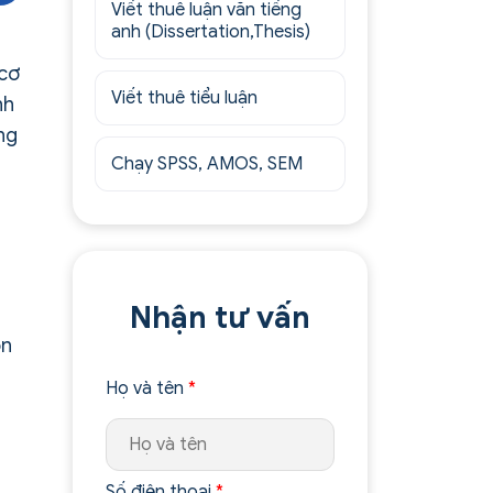
Viết thuê luận văn tiếng
anh (Dissertation,Thesis)
 cơ
Viết thuê tiểu luận
nh
ững
Chạy SPSS, AMOS, SEM
Nhận tư vấn
òn
Họ và tên
*
Số điện thoại
*