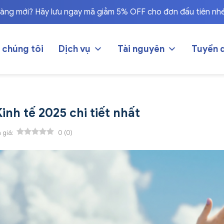
hàng mới? Hãy lưu ngay mã giảm 5% OFF cho đơn đầu tiên nh
 chúng tôi
Dịch vụ
Tài nguyên
Tuyển 
inh tế 2025 chi tiết nhất
 giá:
0
(
0
)