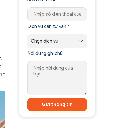
Dịch vụ cần tư vấn
*
Nội dung ghi chú
c.
ại
cho
Gửi thông tin