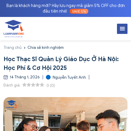
Bạn là khách hàng mới? Hãy lưu ngay mã giảm 5% OFF cho đơn
đầu tiên nhé!
SAVE 5%
Trang chủ
Chia sẻ kinh nghiệm
Học Thạc Sĩ Quản Lý Giáo Dục Ở Hà Nội:
Học Phí & Cơ Hội 2025
14 Tháng 1, 2026
Nguyễn Tuyết Anh
Đánh giá:
0
(
0
)