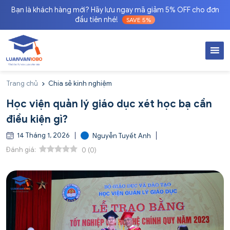
Bạn là khách hàng mới? Hãy lưu ngay mã giảm 5% OFF cho đơn
đầu tiên nhé!
SAVE 5%
Trang chủ
Chia sẻ kinh nghiệm
Học viện quản lý giáo dục xét học bạ cần
điều kiện gì?
14 Tháng 1, 2026
Nguyễn Tuyết Anh
Đánh giá:
0
(
0
)